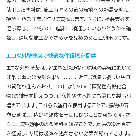
源の無駄を防ぐことができます。また、自然由来の成分を
外壁塗装で家の価値を最大化する方法
使用した塗料は、施工時やその後の環境への影響を抑え、
エコ塗料で家の美しさと価値を維持する
持続可能な住まい作りに貢献します。さらに、塗装業者を
環境に優しい外壁塗装で資産価値を確保
選ぶ際は、これらのエコ塗料に精通しているかどうかを確
認し、適切な施工ができるかを見極めることが肝心です。
持続可能な住まい作りに必要な外壁塗装の新常
識
エコな外壁塗装で快適な住環境を提供
外壁塗装の新常識で持続可能な住まいを実
現
エコな外壁塗装は、省エネと快適な住環境の実現において
非常に重要な役割を果たします。近年、環境に優しい塗料
持続可能な住まいに不可欠な外壁塗装の選
の開発が進んでおり、これによりVOC（揮発性有機化合
び方
物）の排出を抑えつつ、耐久性や防水性にも優れた製品が
エコ外壁塗装の新常識とその適用方法
増えています。これらの塗料を使用することで、建物の寿
持続可能な住まい作りのための外壁塗装の
命を延ばし、内部の温度を一定に保つことが可能です。さ
知識
らに、遮熱効果のある塗料を選ぶことで、夏場の冷房負荷
新しい外壁塗装の観点から見る持続可能性
を軽減し、冬場は暖気を逃がさない効果が期待できます。
エコな外壁塗装で未来の住まいをデザインす