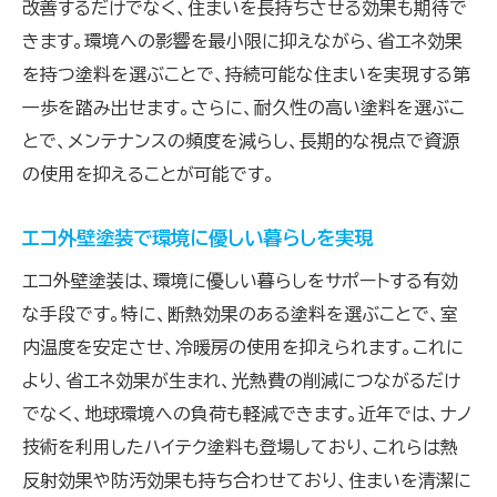
持続可能なエコ生活を支える外壁塗装選び
改善するだけでなく、住まいを長持ちさせる効果も期待で
外壁塗装選びのポイントエコにこだわる理由とは
きます。環境への影響を最小限に抑えながら、省エネ効果
を持つ塗料を選ぶことで、持続可能な住まいを実現する第
エコにこだわる外壁塗装選びのポイント
一歩を踏み出せます。さらに、耐久性の高い塗料を選ぶこ
環境に優しい外壁塗装の選び方とその特徴
とで、メンテナンスの頻度を減らし、長期的な視点で資源
エコ外壁塗装を選ぶ際の重要なチェックポイ
の使用を抑えることが可能です。
ント
外壁塗装のエコの観点から見る選び方のヒン
エコ外壁塗装で環境に優しい暮らしを実現
ト
エコ外壁塗装は、環境に優しい暮らしをサポートする有効
エコ外壁塗装のメリットと選定基準
な手段です。特に、断熱効果のある塗料を選ぶことで、室
環境保護と住まいの快適性を両立させる外
内温度を安定させ、冷暖房の使用を抑えられます。これに
壁塗装
より、省エネ効果が生まれ、光熱費の削減につながるだけ
VOCを抑えた外壁塗装がもたらす空気質改善の
でなく、地球環境への負荷も軽減できます。近年では、ナノ
秘密
技術を利用したハイテク塗料も登場しており、これらは熱
VOCを抑える外壁塗装の重要性と効果
反射効果や防汚効果も持ち合わせており、住まいを清潔に