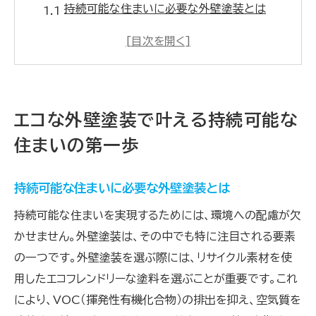
持続可能な住まいに必要な外壁塗装とは
エコ外壁塗装で環境に優しい暮らしを実現
外壁塗装で家計にも優しい省エネ効果を得る
環境に優しい外壁塗装の選び方ガイド
エコな外壁塗装で快適な住環境を提供
エコな外壁塗装で叶える持続可能な
持続可能な住まいのための外壁塗装の重要
住まいの第一歩
性
外壁塗装で環境に優しい省エネ生活を実現しよう
持続可能な住まいに必要な外壁塗装とは
省エネ生活を叶える外壁塗装のメリット
持続可能な住まいを実現するためには、環境への配慮が欠
環境に配慮した外壁塗装でエコライフを送る
かせません。外壁塗装は、その中でも特に注目される要素
外壁塗装によるエネルギー効率の向上方法
の一つです。外壁塗装を選ぶ際には、リサイクル素材を使
環境に優しい外壁塗装で省エネ住宅を実現
用したエコフレンドリーな塗料を選ぶことが重要です。これ
エコ外壁塗装がもたらす省エネ効果とは
により、VOC（揮発性有機化合物）の排出を抑え、空気質を