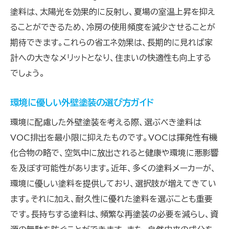
環境負荷を減らすための外壁塗装の選び方ガイド
塗料は、太陽光を効果的に反射し、夏場の室温上昇を抑え
環境負荷を抑える外壁塗装の選び方のポイン
ることができるため、冷房の使用頻度を減少させることが
ト
期待できます。これらの省エネ効果は、長期的に見れば家
エコを意識した外壁塗装で環境に貢献する方
計への大きなメリットとなり、住まいの快適性も向上する
法
でしょう。
外壁塗装で環境負荷を軽減する選び方のコツ
環境に優しい外壁塗装の選び方ガイド
持続可能な外壁塗装の選び方と実践方法
外壁塗装で環境負荷を減らすためのガイドラ
環境に配慮した外壁塗装を考える際、選ぶべき塗料は
イン
VOC排出を最小限に抑えたものです。VOCは揮発性有機
エコ外壁塗装で環境保護に貢献する選び方
化合物の略で、空気中に放出されると健康や環境に悪影響
を及ぼす可能性があります。近年、多くの塗料メーカーが、
エコ外壁塗装で家の価値を高める方法を解説
環境に優しい塗料を提供しており、選択肢が増えてきてい
エコ外壁塗装で資産価値を高めるポイント
ます。それに加え、耐久性に優れた塗料を選ぶことも重要
家の価値を向上させるエコ塗装の効果
です。長持ちする塗料は、頻繁な再塗装の必要を減らし、資
エコ外壁塗装がもたらす資産価値への影響