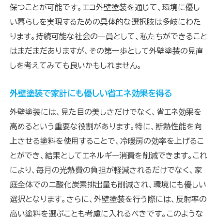
空気質を改善するエコ外壁塗装の選び方
保つことが可能です。エコ外壁塗装を通じて、環境に優し
い暮らしを実現するための具体的な選択肢は多岐にわた
VOCが少ない外壁塗装が環境に与える影響
ります。持続可能な社会の一員として、私たちができること
外壁塗装による空気質の向上とそのメリット
はまだまだありますが、その第一歩として外壁塗装の見直
環境に優しい外壁塗装で空気質を守る
しを考えてみても良いかもしれません。
エコ外壁塗装で健康的な住環境を実現
エコ塗料で叶える省エネと美観の両立した外壁塗
外壁塗装で家計にも優しい省エネ効果を得る
装
外壁塗装には、見た目の美しさだけでなく、省エネ効果を
エコ塗料で省エネと美しさを両立する方法
高めるという重要な役割があります。特に、断熱性能を向
外壁塗装で家の美観と省エネを実現する
上させる塗料を使用することで、冷暖房の効率を上げるこ
エコ塗料を活用した外壁塗装のデザイン性
とができ、結果としてエネルギー消費を削減できます。これ
省エネと美観を兼ね備えたエコ外壁塗装とは
により、毎月の光熱費の負担が軽減されるだけでなく、家
庭全体での二酸化炭素排出量も削減され、環境にも優しい
エコ塗料で家の価値を向上させる秘訣
選択となります。さらに、外壁塗装を行う際には、反射率の
環境とデザインを考慮した外壁塗装の選択肢
高い塗料を選ぶことも考慮に入れるべきです。このような