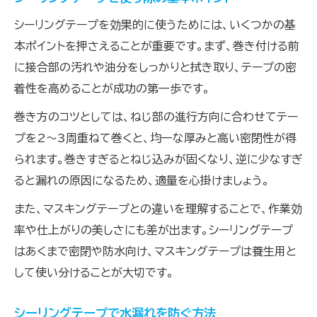
防水目的でのシーリングテープの使い分け方
シーリングテープを効果的に使うためには、いくつかの基
高耐久なシーリングテープの選択基準
本ポイントを押さえることが重要です。まず、巻き付ける前
失敗しない貼り方と巻き方の技術解説
に接合部の汚れや油分をしっかりと拭き取り、テープの密
シーリングテープの正しい巻き方徹底ガイド
着性を高めることが成功の第一歩です。
初心者でも簡単なシーリングの貼り方手順
巻き方のコツとしては、ねじ部の進行方向に合わせてテー
コツを押さえたシーリングテープの使用方法
プを2～3周重ねて巻くと、均一な厚みと高い密閉性が得
きれいに仕上げるシーリングの巻き方ポイン
られます。巻きすぎるとねじ込みが固くなり、逆に少なすぎ
ト
ると漏れの原因になるため、適量を心掛けましょう。
失敗例から学ぶシーリングテープの貼り方
また、マスキングテープとの違いを理解することで、作業効
DIYで活かすシーリングテープの選び方
率や仕上がりの美しさにも差が出ます。シーリングテープ
DIY作業に最適なシーリングテープの選定法
はあくまで密閉や防水向け、マスキングテープは養生用と
コスト重視のシーリングテープ活用アイデア
して使い分けることが大切です。
シーリングテープの品質を見極めるチェック
シーリングテープで水漏れを防ぐ方法
法