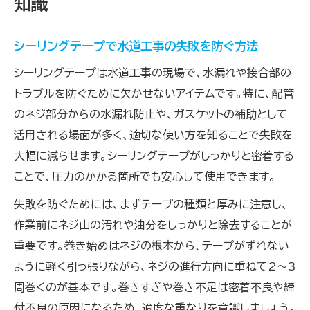
知識
シーリングテープで水道工事の失敗を防ぐ方法
シーリングテープは水道工事の現場で、水漏れや接合部の
トラブルを防ぐために欠かせないアイテムです。特に、配管
のネジ部分からの水漏れ防止や、ガスケットの補助として
活用される場面が多く、適切な使い方を知ることで失敗を
大幅に減らせます。シーリングテープがしっかりと密着する
ことで、圧力のかかる箇所でも安心して使用できます。
失敗を防ぐためには、まずテープの種類と厚みに注意し、
作業前にネジ山の汚れや油分をしっかりと除去することが
重要です。巻き始めはネジの根本から、テープがずれない
ように軽く引っ張りながら、ネジの進行方向に重ねて2～3
周巻くのが基本です。巻きすぎや巻き不足は密着不良や締
付不良の原因になるため、適度な重なりを意識しましょう。