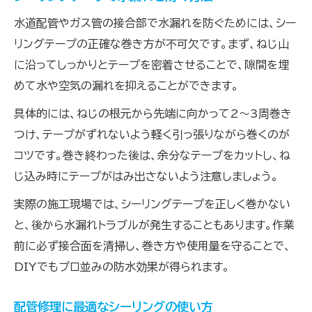
用途別に選ぶシーリングテープのポイント
水道配管やガス管の接合部で水漏れを防ぐためには、シー
リングテープの正確な巻き方が不可欠です。まず、ねじ山
シーリングテープでDIY修理を成功させる秘
に沿ってしっかりとテープを密着させることで、隙間を埋
訣
めて水や空気の漏れを抑えることができます。
具体的には、ねじの根元から先端に向かって2～3周巻き
つけ、テープがずれないよう軽く引っ張りながら巻くのが
コツです。巻き終わった後は、余分なテープをカットし、ね
じ込み時にテープがはみ出さないよう注意しましょう。
実際の施工現場では、シーリングテープを正しく巻かない
と、後から水漏れトラブルが発生することもあります。作業
前に必ず接合面を清掃し、巻き方や使用量を守ることで、
DIYでもプロ並みの防水効果が得られます。
配管修理に最適なシーリングの使い方