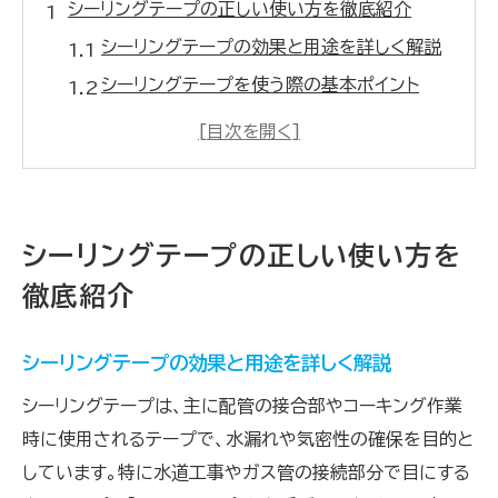
シーリングテープの正しい使い方を徹底紹介
シーリングテープの効果と用途を詳しく解説
シーリングテープを使う際の基本ポイント
シーリングテープで水漏れを防ぐ方法
配管修理に最適なシーリングの使い方
シーリングテープの失敗しない活用術
マスキングテープとの違いを理解しよう
シーリングテープの正しい使い方を
シーリングテープとマスキングテープの違い
徹底紹介
とは
マスキングとシーリングの使い分けポイント
シーリングテープの効果と用途を詳しく解説
コーキング作業におけるテープ選びのコツ
シーリングテープは、主に配管の接合部やコーキング作業
シーリングテープが適したシーンを解説
時に使用されるテープで、水漏れや気密性の確保を目的と
マスキングテープとの効果的な併用方法
しています。特に水道工事やガス管の接続部分で目にする
水道工事に役立つシーリングの実践知識