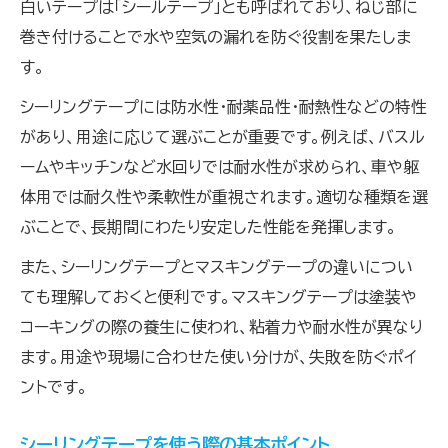
白いテープは「シールテープ」とも呼ばれており、ねじ部に
シーリングテープで水道工事の失敗を防ぐ方
巻き付けることで水や空気の漏れを防ぐ役割を果たしま
法
す。
水道用シーリングテープの選び方と注意点
シーリングテープには防水性・耐薬品性・耐熱性などの特性
シーリングで配管接合部の密着性を高めるコ
があり、用途に応じて選ぶことが重要です。例えば、バスル
ツ
ームやキッチンなど水回りでは耐水性が求められ、車や躯
水道工事でシーリングテープが果たす役割
体用では耐久性や柔軟性が重視されます。適切な種類を選
ぶことで、長期間にわたり安定した性能を発揮します。
逆巻き防止のためのシーリングテープ活用法
防水性で選ぶシーリングテープの特徴
また、シーリングテープとマスキングテープの違いについ
防水性が高いシーリングテープの見極め方
ても理解しておくと便利です。マスキングテープは塗装や
コーキングの際の養生に使われ、粘着力や耐水性が異なり
シーリングテープの防水効果を最大限にする
ます。用途や現場に合わせた使い分けが、失敗を防ぐポイ
方法
ントです。
シーリングテープの耐熱性・耐寒性を比較す
る
シーリングテープを使う際の基本ポイント