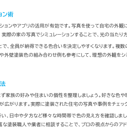
外壁塗装色のバランスを取る選び方と注意点
塗装の色合い組み合わせで失敗しない方法
ョン術
ツートンカラーの塗装色合い成功術
ションやアプリの活用が有効です。写真を使って自宅の外観
外壁塗装の色合い組み合わせシミュレーション
、実際の家の写真でシミュレーションすることで、光の当たり
色あせに強い塗装の選び方と色合い実践術
とで、全員が納得できる色合いを決定しやすくなります。複数
色あせしにくい塗装色合いの見極め方
例や外壁塗装色の組み合わせ例も参考にして、理想の外観をシ
外壁塗装で長持ちする色合い選びのコツ
塗装色合いの耐久性を高める選定ポイント
色あせに強い外壁塗装色合いを選ぶ秘訣
方法
塗装色合いで美しさを長く保つ実践方法
ず家族の好みや住まいの個性を整理しましょう。好きな色や
が広がります。実際に塗装された住宅の写真や事例をチェッ
い、日中や夕方など様々な時間帯で色の見え方を確認しまし
富な塗装職人や業者に相談することで、プロの視点からのアド