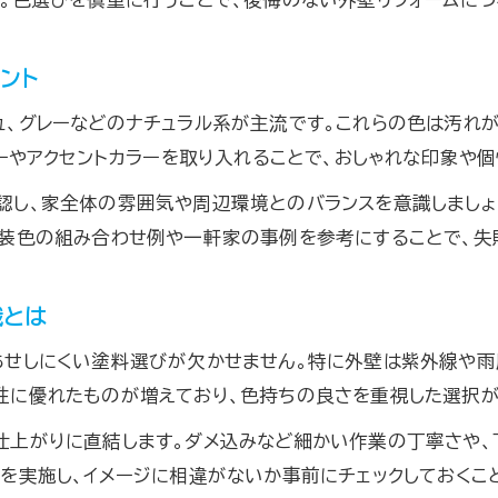
塗装色合いシミュレーションの活用術を解説
外壁塗装の色合いを実際に試す重要性
ント
シュミレーションアプリで塗装色を比較する方法
、グレーなどのナチュラル系が主流です。これらの色は汚れ
失敗しない塗装色シミュレーションのポイント
ラーやアクセントカラーを取り入れることで、おしゃれな印象や
外壁塗装色合いを見本で確かめるコツ
人気の外壁塗装色でおしゃれを演出する方法
し、家全体の雰囲気や周辺環境とのバランスを意識しましょ
装色の組み合わせ例や一軒家の事例を参考にすることで、失
人気の塗装色合いで外壁をおしゃれに変える
外壁塗装で今注目の色合いを取り入れる方法
識とは
塗装で人気色と個性を両立させる選び方
外壁塗装の人気色組み合わせ実践例
あせしにくい塗料選びが欠かせません。特に外壁は紫外線や雨
性に優れたものが増えており、色持ちの良さを重視した選択が
おしゃれな外壁塗装色合いの選定ポイント
外壁塗装で失敗しない色合い組み合わせ術
仕上がりに直結します。ダメ込みなど細かい作業の丁寧さや
塗装色合いの組み合わせで外観を美しく演出
を実施し、イメージに相違がないか事前にチェックしておくこ