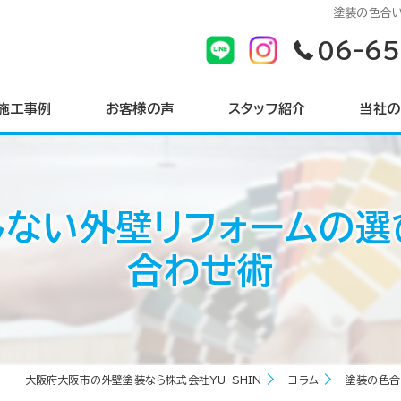
塗装の色合
06-6
施工事例
お客様の声
スタッフ紹介
当社の
戸建て
しない外壁リフォームの選
マンショ
合わせ術
サイディ
シーリン
屋根
大阪府大阪市の外壁塗装なら株式会社YU-SHIN
コラム
塗装の色合