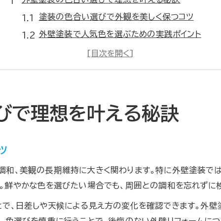
塗装の色合い選びで外観を美しく保つコツ
外壁塗装で人気色を選ぶための実践ポイント
塗装色合いの失敗を防ぐための最新知識とは
外壁塗装色の選定に役立つシミュレーション術
自分らしい塗装色合いを見つける実践方法
調和と個性を生む塗装の色合いの極意
びで理想を叶える秘訣
塗装で外壁の個性と調和を両立させる方法
おしゃれな塗装色合いを演出するコツ
ツ
外壁塗装色合いで周囲と差をつける秘訣
調和、美観の長期維持に大きく関わります。特に外壁塗装では
塗装の色選びで失敗しないための注意点
。鮮やかな色を選びたい場合でも、周囲との調和を忘れずに検
外壁塗装色合いの組み合わせ成功術
で、日差しや天候による見え方の変化を確認できます。外壁
色合いシミュレーションが塗装成功の鍵
。色選びを慎重に行うことで、後悔のない外壁リフォームにつ