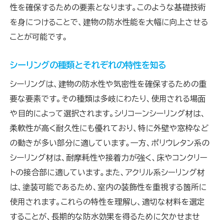
性を確保するための要素となります。このような基礎技術
プロが活用するシーリング応用技術の実例
を身につけることで、建物の防水性能を大幅に向上させる
シーリング技術を応用するためのポイント
ことが可能です。
現場での実践で身につけるシーリング応用技
術
シーリングの種類とそれぞれの特性を知る
シーリング技術向上の秘訣は実践と継続的な学び
シーリングは、建物の防水性や気密性を確保するための重
継続的にシーリング技術を磨く方法
要な要素です。その種類は多岐にわたり、使用される場面
実践で向上するシーリング技術のコツ
や目的によって選択されます。シリコーンシーリング材は、
シーリングで成功するための学びの姿勢
柔軟性が高く耐久性にも優れており、特に外壁や窓枠など
プロが推奨するシーリング技術習得法
の動きが多い部分に適しています。一方、ポリウレタン系の
シーリング材は、耐摩耗性や接着力が強く、床やコンクリー
実践と学びを繰り返してシーリング技術を向
トの接合部に適しています。また、アクリル系シーリング材
上
は、塗装可能であるため、室内の装飾性を重視する箇所に
シーリング技術を向上させるための研修と実
使用されます。これらの特性を理解し、適切な材料を選定
践
することが、長期的な防水効果を得るために欠かせませ