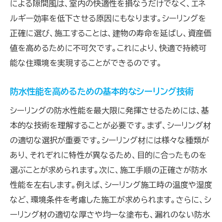
による隙間風は、室内の快適性を損なうだけでなく、エネ
現場で役立つシーリング材の選定ガイド
ルギー効率を低下させる原因にもなります。シーリングを
段階的に学ぶシーリング施工手順の重要性
正確に選び、施工することは、建物の寿命を延ばし、資産価
値を高めるために不可欠です。これにより、快適で持続可
シーリング施工の基本ステップを解説
能な住環境を実現することができるのです。
段階的に進めるシーリング施工手順
初心者が陥りがちなシーリング施工の落とし
防水性能を高めるための基本的なシーリング技術
穴
シーリングの防水性能を最大限に発揮させるためには、基
シーリング施工に必要な準備と確認事項
本的な技術を理解することが必要です。まず、シーリング材
プロが教えるスムーズなシーリング施工法
の適切な選択が重要です。シーリング材には様々な種類が
実践で学ぶシーリング施工のプロセス
あり、それぞれに特性が異なるため、目的に合ったものを
現場で活用できるシーリングの応用技術を習得
選ぶことが求められます。次に、施工手順の正確さが防水
応用シーリング技術の基本を学ぶ
性能を左右します。例えば、シーリング施工時の温度や湿度
現場で役立つシーリング技術の紹介
など、環境条件を考慮した施工が求められます。さらに、シ
ーリング材の適切な厚さや均一な塗布も、漏れのない防水
応用技術で差がつくシーリング施工