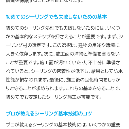
構造を保護することが可能となります。
現場でのシーリングを効率化するための工夫
実例で学ぶシーリング現場の優れた工夫
初めてのシーリングでも失敗しないための基本
施工現場でのトラブルを防ぐためのシーリン
初めてのシーリング処理でも失敗しないためには、いくつ
グ工夫
かの基本的なステップを押さえることが重要です。まず、シ
プロが教えるシーリング施工の現場ノウハウ
ーリング材の選定です。この選択は、建物の用途や環境に
最新情報を取り入れることで進化するシーリング
大きく依存します。次に、施工面の清掃と準備を怠らない
技術
ことが重要です。施工面が汚れていたり、不十分に準備さ
進化するシーリング技術を知るための情報源
れていると、シーリングの密着性が低下し、結果として防水
性能が損なわれます。最後に、施工後の固化時間をしっか
最新技術を取り入れたシーリングの未来
りと守ることが求められます。これらの基本を守ることで、
シーリング技術のトレンドをキャッチする方法
初めてでも安定したシーリング施工が可能です。
プロが注目する最新のシーリング技術
進化するシーリング技術を現場で活かす方法
プロが教えるシーリング基本技術のコツ
シーリング施工で差がつく最新技術情報
プロが教えるシーリングの基本技術には、いくつかの重要