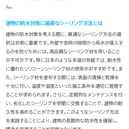
シーリング処理で失敗しないための注意点
ん。
初心者が気をつけるべきシーリング処理のポ
イント
建物の防水対策に最適なシーリング方法とは
シーリング失敗を防ぐための重要な注意点
建物の防水対策を考える際に、最適なシーリング方法の選
プロが伝授するシーリング処理の失敗例と対
択は非常に重要です。外壁や窓枠の隙間から雨水が侵入す
策
るのを防ぐためには、高品質なシーリング材を用いること
失敗しないためのシーリング施工のチェック
が不可欠です。特に日本のような多湿の気候では、耐水性
リスト
に優れたシリコーンシーリング材の使用がおすすめです。ま
シーリング処理でトラブルを未然に防ぐ方法
た、シーリング材を塗布する際には、表面の清掃と乾燥を
成功するシーリング処理のための予防策
十分に行い、温度や湿度といった施工条件を適切に管理す
ることが求められます。さらに、定期的なメンテナンスを行
プロが教えるシーリングの施工現場での工夫
い、劣化したシーリングを早期に交換することで、建物の耐
施工現場で活かせるシーリングの工夫
久性を高めることができます。このようなシーリング方法
プロのシーリング技術者が実践する現場のテ
を実践することにより、建物の長期的な防水性を確保し、
クニック