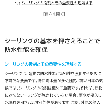
シーリングの役割とその重要性を理解する
防水性能を高めるための基本的なシーリング
技術
シーリングの種類とそれぞれの特性を知る
建物の防水対策に最適なシーリング方法とは
シーリングの基本を押さえることで
初めてのシーリングでも失敗しないための基
防水性能を確保
本
プロが教えるシーリング基本技術のコツ
シーリングの役割とその重要性を理解する
初心者でも安心できるシーリング材の選び方とは
シーリングは、建物の防水性能と気密性を強化するために
シーリング材選びの基本ポイント
不可欠な要素です。特に降水量が多く湿度が高い日本の気
用途別に見るシーリング材の選び方
候では、シーリングの役割は極めて重要です。例えば、建物
初心者におすすめのシーリング材とは
に適切なシーリングが施されていない場合、雨水が侵入し
プロが選ぶ信頼のシーリング材を紹介
水漏れを引き起こす可能性があります。また、外気の侵入
シーリング材の特性を比較する