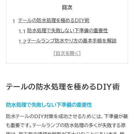
目次
テールの防水処理を極めるDIY術
防水処理で失敗しない下準備の重要性
テールランプ防水やり方の基本手順を解説
防水テープとパッキンの選び方と活用法
ボートトレーラー向け防水加工の工夫とは
配線部の細部まで徹底する防水対策のコツ
煩わしい水漏れ対策なら防水加工が決め手
テールの防水処理を極めるDIY術
防水加工で防ぐテールランプの水漏れ被害
ボートトレーラー用防水処理の注意点まとめ
防水処理で失敗しない下準備の重要性
完全防水テールを目指すやり方のポイント
防水テールのDIY対策を成功させるためには、下準備が最
防水性を左右する接合部の処理テクニック
も重要です。テールランプの防水処理の多くが失敗する原
防水対策で水漏れトラブルから解放される方