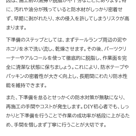
因は、施工前の清掃や脱脂が不十分なことにあります。特
法
に、汚れや油分が残っていると防水材がしっかり密着せ
防水性重視で長持ちするテール加工法
ず、早期に剥がれたり、水の侵入を許してしまうリスクが高
まります。
長期間維持できる防水性強化のポイント
テールランプ防水処理の具体的なやり方解説
下準備のステップとしては、まずテールランプ周辺の泥や
防水テールを自作する際のチェックリスト
ホコリを水で洗い流し、乾燥させます。その後、パーツクリ
ーナーやアルコールを使って徹底的に脱脂し、作業面を完
防水パッキン・テープの組み合わせ活用術
全に清潔な状態に保ちましょう。これにより、防水テープや
DIYでも安心な防水加工の仕上げ方法
パッキンの密着性が大きく向上し、長期間にわたり防水性
トレーラー用テールランプ防水のベストプラクティ
能を維持できます。
ス
また、下準備を怠るとせっかくの防水対策が無駄になり、
トレーラー向け防水テールの選び方と施工法
再施工の手間やコストが発生します。DIY初心者でも、しっ
防水処理やり方で変わる耐久性の違いを比
かりと下準備を行うことで作業の成功率が格段に上がるた
較
め、手間を惜しまず丁寧に行うことが大切です。
ボートトレーラーに適した防水性向上策