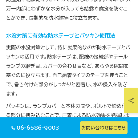
万一内部にわずかな水分が入っても結露や腐食を防ぐこ
とができ、長期的な防水維持に役立ちます。
水没対策に有効な防水テープとパッキン使用法
実際の水没対策として、特に効果的なのが防水テープとパ
ッキンの活用です。防水テープは、配線の接続部やテール
ランプの継ぎ目、カバーの合わせ目など、あらゆる隙間を
塞ぐのに役立ちます。自己融着タイプのテープを使うこと
で、巻き付けた部分がしっかりと密着し、水の侵入を防ぎ
ます。
パッキンは、ランプカバーと本体の間や、ボルトで締め付け
る部分に挟み込むことで、圧着による防水効果を発揮しま
す。ゴム製やスポンジタイプなど素材を選ぶ際は、耐久性と
06-6586-9003
お問い合わせはこちら
耐水性を重視しましょう。パッキンが劣化した場合は早め