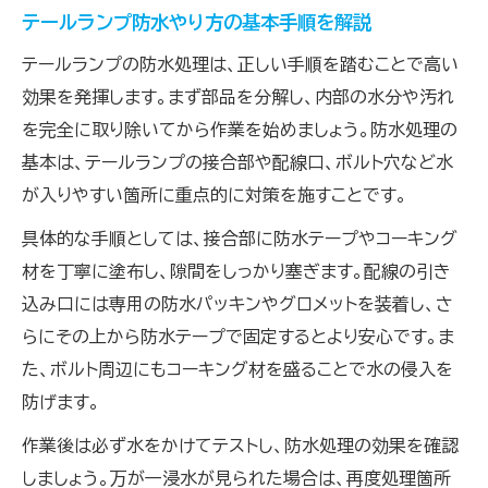
完全防水を実現するテール加工の手順とは
テールランプ防水やり方の基本手順を解説
防水コーキングやパッキンの活用ポイント
テールランプの防水処理は、正しい手順を踏むことで高い
完全防水を目指すテールDIYの工夫一覧
効果を発揮します。まず部品を分解し、内部の水分や汚れ
完全防水テールにするための必須工程とは
を完全に取り除いてから作業を始めましょう。防水処理の
テールランプ防水処理やり方の応用テク
基本は、テールランプの接合部や配線口、ボルト穴など水
が入りやすい箇所に重点的に対策を施すことです。
水没対策に有効な防水テープとパッキン使用
法
具体的な手順としては、接合部に防水テープやコーキング
細部まで防水加工を徹底するDIYの極意
材を丁寧に塗布し、隙間をしっかり塞ぎます。配線の引き
防水性を最大化するトレーラー加工の工夫集
込み口には専用の防水パッキンやグロメットを装着し、さ
らにその上から防水テープで固定するとより安心です。ま
釣行後も安心できる防水対策のポイント
た、ボルト周辺にもコーキング材を盛ることで水の侵入を
テールの防水性を保つ日常メンテナンス法
防げます。
防水テール加工後の効果的な点検方法
作業後は必ず水をかけてテストし、防水処理の効果を確認
水漏れゼロを目指すメンテナンスのコツ
しましょう。万が一浸水が見られた場合は、再度処理箇所