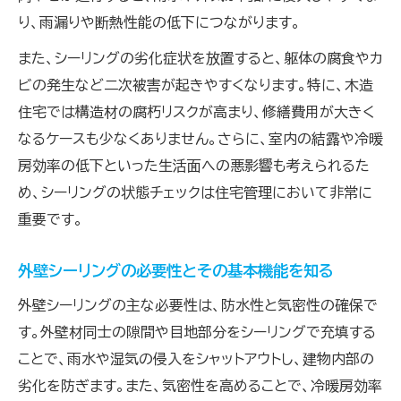
住まいを守るシーリング補修の流れと注意点
り、雨漏りや断熱性能の低下につながります。
シーリングの耐用年数を知り賢くメンテナンス
また、シーリングの劣化症状を放置すると、躯体の腐食やカ
シーリングの耐用年数とメンテナンス周期
ビの発生など二次被害が起きやすくなります。特に、木造
外壁シーリング材の耐久性と選び方のポイン
住宅では構造材の腐朽リスクが高まり、修繕費用が大きく
ト
なるケースも少なくありません。さらに、室内の結露や冷暖
耐用年数を延ばすシーリングの管理方法とは
房効率の低下といった生活面への悪影響も考えられるた
シーリング耐用年数と国税庁基準を徹底解説
め、シーリングの状態チェックは住宅管理において非常に
重要です。
賢い外壁シーリングメンテナンス術を伝授
DIYで外壁シーリングを補修するための注意点
外壁シーリングの必要性とその基本機能を知る
DIY向き外壁シーリング補修の基礎知識
外壁シーリングの主な必要性は、防水性と気密性の確保で
シーリングDIYに必要な道具と安全対策
す。外壁材同士の隙間や目地部分をシーリングで充填する
外壁シーリングDIYで注意すべき施工ポイン
ことで、雨水や湿気の侵入をシャットアウトし、建物内部の
ト
劣化を防ぎます。また、気密性を高めることで、冷暖房効率