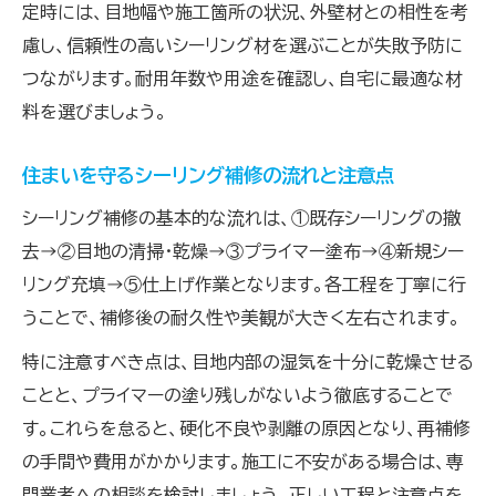
定時には、目地幅や施工箇所の状況、外壁材との相性を考
慮し、信頼性の高いシーリング材を選ぶことが失敗予防に
つながります。耐用年数や用途を確認し、自宅に最適な材
料を選びましょう。
住まいを守るシーリング補修の流れと注意点
シーリング補修の基本的な流れは、①既存シーリングの撤
去→②目地の清掃・乾燥→③プライマー塗布→④新規シー
リング充填→⑤仕上げ作業となります。各工程を丁寧に行
うことで、補修後の耐久性や美観が大きく左右されます。
特に注意すべき点は、目地内部の湿気を十分に乾燥させる
ことと、プライマーの塗り残しがないよう徹底することで
す。これらを怠ると、硬化不良や剥離の原因となり、再補修
の手間や費用がかかります。施工に不安がある場合は、専
門業者への相談を検討しましょう。正しい工程と注意点を