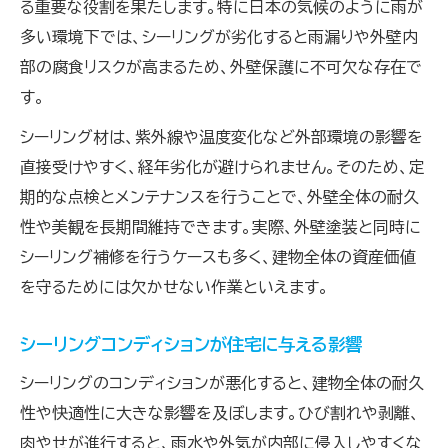
る重要な役割を果たします。特に日本の気候のように雨が
外壁シーリング目地の劣化サインを徹底解説
多い環境下では、シーリングが劣化すると雨漏りや外壁内
シーリング劣化症状を見逃さないためのコツ
部の腐食リスクが高まるため、外壁保護に不可欠な存在で
外壁におけるシーリング目地の劣化とは
す。
シーリング目地の劣化が外壁に及ぼす影響
シーリング材は、紫外線や温度変化など外部環境の影響を
経年による目地シーリングの劣化症状を知る
直接受けやすく、経年劣化が避けられません。そのため、定
外壁シーリング目地の寿命と劣化原因を解説
期的な点検とメンテナンスを行うことで、外壁全体の耐久
シーリング目地の破断や剥離に注意しよう
性や美観を長期間維持できます。実際、外壁塗装と同時に
シーリング補修を行うケースも多く、建物全体の資産価値
外壁シーリングの目地とは何かと正しい知識
を守るためには欠かせない作業といえます。
安心の住まいへ導くシーリング補修のポイント
シーリング補修で外壁の安全性を高める方法
シーリングコンディションが住宅に与える影響
劣化したシーリングの適切な補修タイミング
シーリングのコンディションが悪化すると、建物全体の耐久
外壁シーリング補修で失敗しないポイント集
性や快適性に大きな影響を及ぼします。ひび割れや剥離、
補修時に選ぶべきシーリング材の特徴を紹介
肉やせが進行すると、雨水や外気が内部に侵入しやすくな