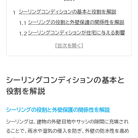
シーリングコンディションの基本と役割を解説
シーリングの役割と外壁保護の関係性を解説
シーリングコンディションが住宅に与える影響
外壁シーリングの必要性とその基本機能を知
る
建物維持に欠かせないシーリングの重要性
シーリングとは何か業界用語もわかりやすく
シーリングコンディションの基本と
解説
役割を解説
劣化症状を見逃さない外壁シーリングのチェック
法
シーリングの役割と外壁保護の関係性を解説
シーリングの劣化症状を早期発見する方法
シーリングは、建物の外壁目地やサッシの隙間に充填され
外壁シーリングチェック時の注目ポイント
ることで、雨水や湿気の侵入を防ぎ、外壁の防水性を高め
ひび割れや剥離等シーリング劣化の見分け方