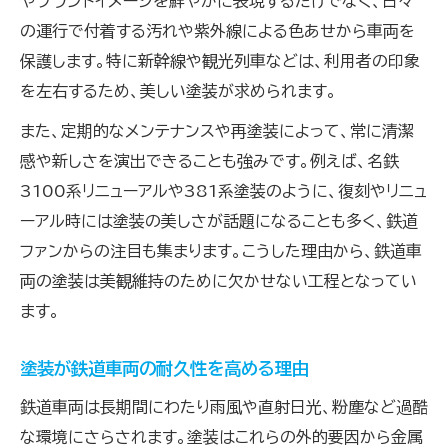
やブランドイメージを鮮やかに表現するだけでなく、日々
金属素材別の鉄道車両塗装技術に注目
の運行で付着する汚れや紫外線による色あせから車両を
保護します。特に新幹線や観光列車などは、利用者の印象
鉄とアルミの塗装技術の違いを解説
を左右するため、美しい塗装が求められます。
素材ごとに最適な塗装方法を選ぶコツ
鉄道車両塗装で金属特性を活かす技術
また、定期的なメンテナンスや再塗装によって、常に清潔
感や新しさを演出できることも強みです。例えば、名鉄
塗装の密着性を左右する素材別工程
3100系リニューアルや381系塗装のように、復刻やリニュ
高性能塗装で耐久性を高める工夫
ーアル時には塗装の美しさが話題になることも多く、鉄道
塗装の長持ちの秘訣は正しい工程選び
ファンからの注目も集まります。こうした理由から、鉄道車
鉄道車両塗装の長持ちには工程選びが重要
両の塗装は美観維持のために欠かせない工程となってい
塗装の寿命を左右する作業工程の見極め
ます。
工程ごとのポイントと塗装の違いを解説
塗装が鉄道車両の耐久性を高める理由
適切な塗装手順で美観と耐久性を保つ方法
塗装の剥がれ防止に欠かせない工程管理
鉄道車両は長期間にわたり雨風や直射日光、粉塵など過酷
錆と腐食を防ぐ鉄道塗装メンテナンス手法
な環境にさらされます。塗装はこれらの外的要因から金属