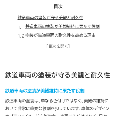
目次
鉄道車両の塗装が守る美観と耐久性
鉄道車両の塗装が美観維持に果たす役割
塗装が鉄道車両の耐久性を高める理由
塗装と鉄道車両の腐食防止の密接な関係
鉄道車両の塗装が求められる品質基準とは
電車塗装方法から学ぶ美観保持の工夫
高品質な塗装実現へ鉄道車両の下地処理とは
鉄道車両の塗装が守る美観と耐久性
鉄道車両塗装の下地処理が重要な理由
塗装前に鉄部下地処理が必要な工程解説
鉄道車両の塗装が美観維持に果たす役割
鉄素材を活かす塗装への下地処理の基本
鉄道車両の塗装は、単なる色付けではなく、美観の維持に
鉄道車両パテ作業で塗装の品質アップ
おいて非常に重要な役割を担っています。車体のデザイン
塗装密着性を高める下地処理のポイント