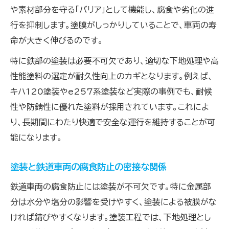
や素材部分を守る「バリア」として機能し、腐食や劣化の進
鉄道車両の塗装で錆を防ぐメンテナンス法
行を抑制します。塗膜がしっかりしていることで、車両の寿
塗装の定期点検で腐食を未然に防ぐ秘訣
命が大きく伸びるのです。
塗装と錆止めの最新メンテナンス技術
特に鉄部の塗装は必要不可欠であり、適切な下地処理や高
塗装メンテナンスで美観と耐久性を維持
性能塗料の選定が耐久性向上のカギとなります。例えば、
鉄部塗装の必要性と正しいケア方法
キハ120塗装やe257系塗装など実際の事例でも、耐候
電車塗装費用の考え方と効率アップ術
性や防錆性に優れた塗料が採用されています。これによ
電車塗装費用を抑えるポイントと選び方
り、長期間にわたり快適で安全な運行を維持することが可
塗装費用の内訳とコスト効率化の工夫
能になります。
鉄道車両塗装の作業効率化で費用軽減
塗装と鉄道車両の腐食防止の密接な関係
塗装費用と仕上がり品質のバランス術
塗装方法の工夫で無駄な費用を削減
鉄道車両の腐食防止には塗装が不可欠です。特に金属部
分は水分や塩分の影響を受けやすく、塗装による被膜がな
ければ錆びやすくなります。塗装工程では、下地処理とし