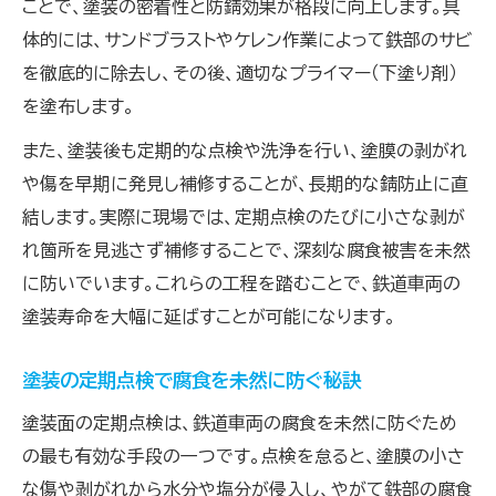
ことで、塗装の密着性と防錆効果が格段に向上します。具
体的には、サンドブラストやケレン作業によって鉄部のサビ
を徹底的に除去し、その後、適切なプライマー（下塗り剤）
を塗布します。
また、塗装後も定期的な点検や洗浄を行い、塗膜の剥がれ
や傷を早期に発見し補修することが、長期的な錆防止に直
結します。実際に現場では、定期点検のたびに小さな剥が
れ箇所を見逃さず補修することで、深刻な腐食被害を未然
に防いでいます。これらの工程を踏むことで、鉄道車両の
塗装寿命を大幅に延ばすことが可能になります。
塗装の定期点検で腐食を未然に防ぐ秘訣
塗装面の定期点検は、鉄道車両の腐食を未然に防ぐため
の最も有効な手段の一つです。点検を怠ると、塗膜の小さ
な傷や剥がれから水分や塩分が侵入し、やがて鉄部の腐食