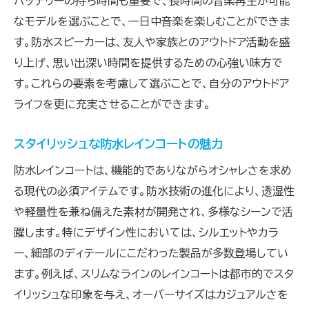
バッテリーの持ち時間も重要で、長時間の音楽再生が可能
アウトドアでも快適に過ごすための防水アイテ
なモデルを選ぶことで、一日中音楽を楽しむことができま
ム
す。防水スピーカーは、友人や家族とのアウトドア活動を盛
防水スピーカーで楽しむフェスやキャンプ
り上げ、思い出深い時間を提供するための心強い味方で
す。これらの要素を考慮して選ぶことで、自分のアウトドア
スタイリッシュに！防水レインコートで雨の日もお
ライフを更に充実させることができます。
しゃれに
防水レインコートのデザインと機能性
スタイリッシュな防水レインコートの魅力
おしゃれな防水コートで雨の日も自信を持つ
防水レインコートは、機能的でありながらオシャレさを求め
防水レインコートの選び方とおすすめブランド
る現代の必須アイテムです。防水技術の進化により、透湿性
防水レインコートでファッションを楽しむ
や軽量性を兼ね備えた素材が開発され、多様なシーンで活
雨の日ファッションを彩る防水アクセサリ
躍します。特にデザイン性においては、シルエットやカラ
防水レインコートで実現する快適なライフスタ
ー、細部のディテールにこだわった製品が多数登場してい
イル
ます。例えば、スリムなラインのレインコートは都市的でスタ
イリッシュな印象を与え、オーバーサイズはカジュアルさを