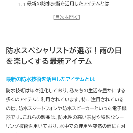
最新の防水技術を活用したアイテムとは
雨の日も快適に過ごせる必須アイテムの選び
方
防水スマートフォンの選び方とその機能
防水スピーカーで楽しむアウトドア活動のすす
防水スペシャリストが選ぶ！雨の日
め
を楽しくする最新アイテム
スタイリッシュな防水レインコートの魅力
日常生活で役立つ防水バッグの選び方
最新の防水技術を活用したアイテムとは
雨の日も安心！防水技術による快適な生活を実
防水技術は年々進化しており、私たちの生活を豊かにする
現する方法
多くのアイテムに利用されています。特に注目されている
防水技術の基本を知る
のは、防水スマートフォンや防水スピーカーといった電子機
最新防水素材の特徴と利点
器です。これらの製品は、防水性の高い素材や特殊なシー
防水アイテムのメンテナンス方法
リング技術を用いており、水中での使用や突然の雨にも対
防水アイテムで室内を快適に保つコツ