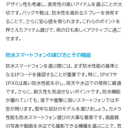
防水レインコートのスタイルと機能性
デザイン性も考慮し、実用性の高いアイテムを選ぶことが大
切です。バッグや靴は、防水性を高めるスプレーを併用す
アウトドアで活躍する防水アイテム
ることで、さらに安心感を得られます。これらのポイントを
防水スピーカーで音楽を楽しむコツ
押さえたアイテム選びで、雨の日も楽しくアクティブに過ご
ファッション性を兼ね備えた防水レインコート
せます。
雨の日もおしゃれに！防水アイテム活用法
防水製品で日常を豊かに！雨の日のおすすめアイ
防水スマートフォンの選び方とその機能
テムとは
防水スマートフォンを選ぶ際には、まず防水性能の基準と
雨の日を楽しくするための防水アイテム
なるIPコードを確認することが重要です。特に、IPX7や
防水バッグで持ち物を守る方法
IPX8は高い防水性能を示し、雨天や水辺での使用に最適
防水スマートフォンで雨の日も安心
です。さらに、耐久性も見逃せないポイントです。防水機能
防水スピーカーで日常に音楽をプラス
が優れていても、落下や衝撃に弱いスマートフォンでは不
安が残ります。堅牢な設計のモデルを選びましょう。カメラ
防水レインコートでおしゃれを楽しむ
性能も防水スマートフォン選びの大事な要素です。高画質
快適な暮らしを支える防水製品
の写真や動画を水辺でも撮影できる機種を選ぶことで、思