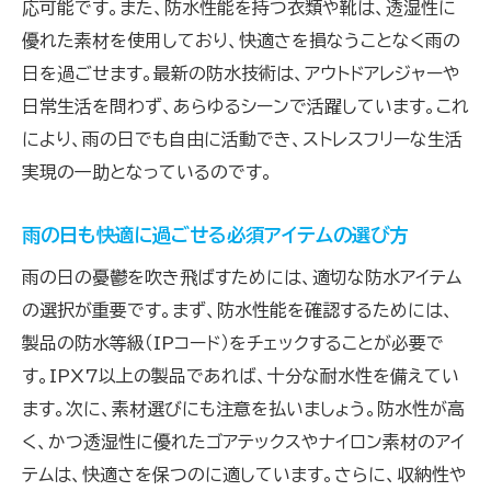
応可能です。また、防水性能を持つ衣類や靴は、透湿性に
防水機能付きガジェットで安心の暮らし
優れた素材を使用しており、快適さを損なうことなく雨の
防水技術を活用したエコロジカルな生活
日を過ごせます。最新の防水技術は、アウトドアレジャーや
防水スマートフォンからバッグまで最新防水アイテ
日常生活を問わず、あらゆるシーンで活躍しています。これ
ムを紹介
により、雨の日でも自由に活動でき、ストレスフリーな生活
実現の一助となっているのです。
最新防水スマートフォンの特徴と選び方
防水バッグの性能とファッション性
雨の日も快適に過ごせる必須アイテムの選び方
防水スピーカーの魅力と活用シーン
雨の日の憂鬱を吹き飛ばすためには、適切な防水アイテム
雨の日に役立つ防水レインウェアの選択
の選択が重要です。まず、防水性能を確認するためには、
防水アクセサリで雨の日も安心
製品の防水等級（IPコード）をチェックすることが必要で
実用性とデザインが融合した防水アイテム
す。IPX7以上の製品であれば、十分な耐水性を備えてい
雨でも楽しめる！防水スピーカーとレインコートの
ます。次に、素材選びにも注意を払いましょう。防水性が高
魅力
く、かつ透湿性に優れたゴアテックスやナイロン素材のアイ
防水スピーカーの選び方とおすすめモデル
テムは、快適さを保つのに適しています。さらに、収納性や