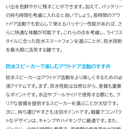
防水技術の進化：最新アイテムで雨の日の不安を
い出を色鮮やかに残すことができます。加えて、バッテリー
解消
の持ち時間も考慮に入れると良いでしょう。長時間のアウ
進化を遂げた防水技術の特徴
トドア活動でも安心して使えるバッテリー性能があれば、さ
最新防水アイテムが提供する安心感
らに快適な体験が可能です。これらの点を考慮し、ライフス
防水製品の性能を引き出す使い方
タイルに合った防水スマートフォンを選ぶことが、防水技術
防水技術の進化と未来への展望
を最大限に活用する鍵です。
防水アイテムで環境に優しい生活
防水スピーカーで楽しむアウトドア活動のすすめ
雨の日が楽しくなる防水技術の可能性
防水スピーカーはアウトドア活動をより楽しくするための必
防水スピーカーで音楽を楽しむ！雨の日のアウト
須アイテムです。まず、防水性能は当然ながら、音質も重要
ドア活動
なポイントです。水辺やプールサイドで使用する際にも、ク
雨の日のアウトドアで役立つアイテム
リアな音質を提供するスピーカーを選ぶことが大切です。
防水スピーカーの活用シーンと選び方
次に、持ち運びやすさも注目ポイントです。軽量でコンパク
音楽を楽しむための防水スピーカーの利点
トなデザインは、キャンプやハイキングに最適です。また、
雨の日のアクティビティを充実させる方法