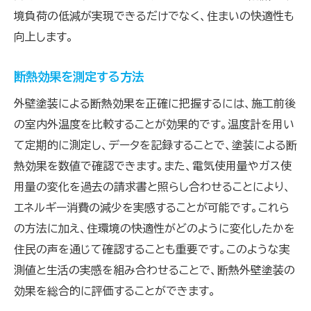
づくり
境負荷の低減が実現できるだけでなく、住まいの快適性も
エコフレンドリーな塗料の選び方
向上します。
環境負荷を軽減する外壁塗装の実践
省エネ住宅を支える外壁塗装の役割
断熱効果を測定する方法
持続可能な建築と外壁塗装の関係
外壁塗装による断熱効果を正確に把握するには、施工前後
グリーン建築基準に準拠した選択
の室内外温度を比較することが効果的です。温度計を用い
未来を見据えた外壁塗装の展望
て定期的に測定し、データを記録することで、塗装による断
熱効果を数値で確認できます。また、電気使用量やガス使
外壁塗装で結露やカビを防ぐ！断熱塗料の潜在
用量の変化を過去の請求書と照らし合わせることにより、
力
エネルギー消費の減少を実感することが可能です。これら
断熱塗料で結露を防ぐ方法
の方法に加え、住環境の快適性がどのように変化したかを
カビの発生を抑える塗料選び
住民の声を通じて確認することも重要です。このような実
湿気管理に有効な外壁塗装テクニック
測値と生活の実感を組み合わせることで、断熱外壁塗装の
健康的な住環境を守る塗装法
効果を総合的に評価することができます。
断熱塗料の抗菌効果とその検証