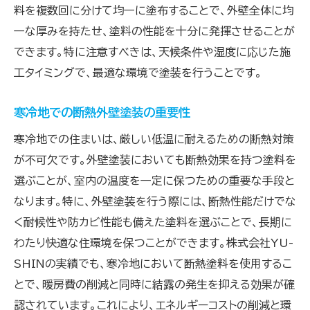
料を複数回に分けて均一に塗布することで、外壁全体に均
断熱性能のテストと評価方法
一な厚みを持たせ、塗料の性能を十分に発揮させることが
塗料の持続性とライフサイクルコスト
できます。特に注意すべきは、天候条件や湿度に応じた施
効果を最大化する塗料の組み合わせ
工タイミングで、最適な環境で塗装を行うことです。
地域特性に合わせた塗料選定
実際の事例から学ぶ外壁塗装による断熱効果の
寒冷地での断熱外壁塗装の重要性
向上術
寒冷地での住まいは、厳しい低温に耐えるための断熱対策
成功事例に学ぶ断熱塗装の効果
が不可欠です。外壁塗装においても断熱効果を持つ塗料を
断熱塗料を活用したリフォーム事例
選ぶことが、室内の温度を一定に保つための重要な手段と
事例紹介：寒冷地での断熱外壁塗装
なります。特に、外壁塗装を行う際には、断熱性能だけでな
エコ住宅における断熱塗料の使用例
く耐候性や防カビ性能も備えた塗料を選ぶことで、長期に
わたり快適な住環境を保つことができます。株式会社YU-
各地域の気候に応じた事例分析
SHINの実績でも、寒冷地において断熱塗料を使用するこ
住宅タイプ別の断熱塗装事例
とで、暖房費の削減と同時に結露の発生を抑える効果が確
環境に優しい外壁塗装で実現する快適な住まい
認されています。これにより、エネルギーコストの削減と環