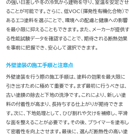
の強い日差しや冬の冷気から建物を守り、室温を安定させ
環境に配慮した断熱塗料の選定
ることが可能です。さらに、低VOC（揮発性有機化合物）で
外壁塗装がエネルギーコストを削減する理由を探
あるエコ塗料を選ぶことで、環境への配慮と健康への影響
る
を最小限に抑えることもできます。また、メーカーが提供す
る性能試験データを確認することで、期待される断熱効果
断熱塗装がエネルギー消費に与える影響
を事前に把握でき、安心して選択できます。
電気代節約に繋がる外壁塗装の効果
暖房・冷房の使用頻度を減らす方法
外壁塗装の施工手順と注意点
断熱塗料がもたらす環境へのメリット
外壁塗装を行う際の施工手順は、塗料の効果を最大限に
エネルギー効率を最大化する塗装戦略
引き出すために極めて重要です。まず最初に行うべきは、
長期的視点で見る断熱塗装の投資価値
古い塗膜の除去と下地の洗浄です。これにより、新しい塗
断熱性能を持つ塗料の選び方とその効果的な活
料の付着性が高まり、長持ちする仕上がりが期待できま
用法
す。次に、下地処理として、ひび割れや欠けを補修し、平滑
断熱塗料選びの基準と考慮点
な面を整えることが必要です。その後、プライマーを塗布し
効果的な塗料の活用事例
て密着性を向上させます。最後に、選んだ断熱性の高い塗