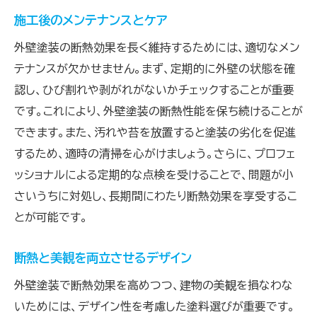
施工後のメンテナンスとケア
長期的に安心できる塗料の特徴
外壁塗装を通じてエコなライフスタイルを実現す
外壁塗装の断熱効果を長く維持するためには、適切なメン
る方法
テナンスが欠かせません。まず、定期的に外壁の状態を確
ライフスタイルに合った塗料選び
認し、ひび割れや剥がれがないかチェックすることが重要
です。これにより、外壁塗装の断熱性能を保ち続けることが
外壁塗装がもたらす持続可能な生活
できます。また、汚れや苔を放置すると塗装の劣化を促進
エネルギー効率と快適性の両立
するため、適時の清掃を心がけましょう。さらに、プロフェ
エコロジカルな居住空間の創造
ッショナルによる定期的な点検を受けることで、問題が小
外壁塗装で実現する省エネライフ
さいうちに対処し、長期間にわたり断熱効果を享受するこ
家庭でできるエコ活動と塗装
とが可能です。
断熱と美観を両立させるデザイン
外壁塗装で断熱効果を高めつつ、建物の美観を損なわな
いためには、デザイン性を考慮した塗料選びが重要です。