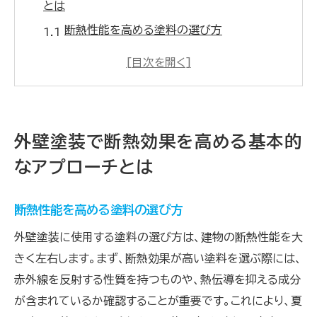
とは
断熱性能を高める塗料の選び方
外壁塗装の施工手順と注意点
寒冷地での断熱外壁塗装の重要性
断熱効果を測定する方法
施工後のメンテナンスとケア
外壁塗装で断熱効果を高める基本的
断熱と美観を両立させるデザイン
なアプローチとは
選ぶ塗料で変わる！外壁塗装による断熱効果の
実力
断熱性能を高める塗料の選び方
高性能断熱塗料の種類と特徴
外壁塗装に使用する塗料の選び方は、建物の断熱性能を大
断熱効果を左右する塗料の厚み
きく左右します。まず、断熱効果が高い塗料を選ぶ際には、
塗料選びで失敗しないためのポイント
赤外線を反射する性質を持つものや、熱伝導を抑える成分
最新の断熱塗料技術の紹介
が含まれているか確認することが重要です。これにより、夏
塗料メーカーの比較と選び方