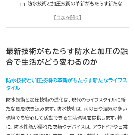
防水技術と加圧技術の革新がもたらす新たな
ライフスタイル
加圧技術が防水性能に与える影響とその具体
例
日常生活に浸透する防水と加圧の技術的進
最新技術がもたらす防水と加圧の融
化
合で生活がどう変わるのか
防水と加圧の統合技術がもたらす利便性の向
上
防水技術と加圧技術の革新がもたらす新たなライフス
快適性と安心感を両立する防水と加圧の技術
タイル
革新
防水技術と加圧技術の進化は、現代のライフスタイルに新
未来の生活を変える防水と加圧技術のシナジ
たな風を吹き込みます。防水技術は、雨の日や湿気の多い
ー
環境でも安心して活動できる生活環境を提供します。特
防水性能と加圧技術の関係性が生む新たな快適
に、防水性能が優れた衣類やデバイスは、アウトドアや日常
さ