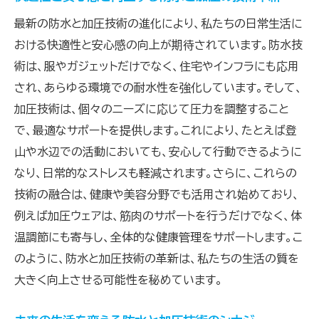
加圧技術の導入がもたらす防水性能の向上
最新の防水と加圧技術の進化により、私たちの日常生活に
防水性能を高める加圧技術の実際
おける快適性と安心感の向上が期待されています。防水技
加圧技術が防水に与えるプラスの影響
術は、服やガジェットだけでなく、住宅やインフラにも応用
実用性を高める防水と加圧の技術的進化
され、あらゆる環境での耐水性を強化しています。そして、
加圧技術による防水の新たな展開
加圧技術は、個々のニーズに応じて圧力を調整すること
防水と加圧の技術が生み出す実用的な利点
で、最適なサポートを提供します。これにより、たとえば登
山や水辺での活動においても、安心して行動できるように
環境に左右されない防水と加圧の最新技術の実
なり、日常的なストレスも軽減されます。さらに、これらの
力
技術の融合は、健康や美容分野でも活用され始めており、
最新技術が実現する環境に強い防水性能
例えば加圧ウェアは、筋肉のサポートを行うだけでなく、体
加圧技術と防水の組み合わせが環境耐性を
温調節にも寄与し、全体的な健康管理をサポートします。こ
強化
のように、防水と加圧技術の革新は、私たちの生活の質を
環境に影響されない防水と加圧の技術的優
大きく向上させる可能性を秘めています。
位性
防水と加圧が提供する変わらぬ快適性