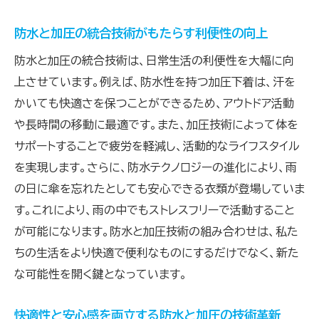
生活
防水技術が加圧と組み合わせることで生まれる可
防水と加圧の統合技術がもたらす利便性の向上
能性
防水と加圧の統合技術は、日常生活の利便性を大幅に向
加圧技術との組み合わせで進化する防水技
上させています。例えば、防水性を持つ加圧下着は、汗を
術
かいても快適さを保つことができるため、アウトドア活動
防水技術と加圧の組み合わせが生む新しい
や長時間の移動に最適です。また、加圧技術によって体を
価値
サポートすることで疲労を軽減し、活動的なライフスタイル
防水技術が加圧によって引き出される新たな
を実現します。さらに、防水テクノロジーの進化により、雨
可能性
の日に傘を忘れたとしても安心できる衣類が登場していま
防水と加圧の相互作用で広がる活用範囲
す。これにより、雨の中でもストレスフリーで活動すること
が可能になります。防水と加圧技術の組み合わせは、私た
技術の融合がもたらす未来への可能性
ちの生活をより快適で便利なものにするだけでなく、新た
加圧技術が増幅する防水の潜在力
な可能性を開く鍵となっています。
加圧技術が防水性能を引き上げる理由とその実
用性
快適性と安心感を両立する防水と加圧の技術革新