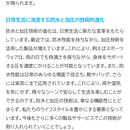
が得られます。
防水性能が高める加圧技術の安心感
防水と加圧の融合が実現する安心の住まいと
日常生活に浸透する防水と加圧の技術的進化
は
防水と加圧技術の進化は、日常生活に新たな変革をもたら
革新的な技術がもたらす安全性の向上
しています。最近では、防水性能を持ちながら、加圧技術を
安心感を提供する防水と加圧の共存
活用した製品が増えています。これにより、例えばスポーツ
防水と加圧が実現する毎日の快適性とその秘訣
ウェアは、雨の日でも快適さを保ちながら、身体をサポート
快適な環境を支える防水と加圧の技術
する圧を適度にかけることが可能となっています。また、防
防水技術と加圧がもたらす快適な使用感
水性能は日常のあらゆる場面で役立ち、靴やバッグ、さら
には家具にまで応用されています。これにより、雨や湿気
日々の生活を快適にする防水と加圧の役割
を気にせず、様々なシーンで安心して生活を楽しむことが
防水と加圧が提供する快適なライフスタイル
できるのです。防水と加圧の技術は、単なる機能性にとど
の秘密
まらず、私たちのライフスタイルを豊かにする要素となって
加圧技術が強化する防水の快適性
います。今後もさらに多くの製品やサービスでこの技術が
防水と加圧が融合することで実現する快適な
取り入れられていくことでしょう。