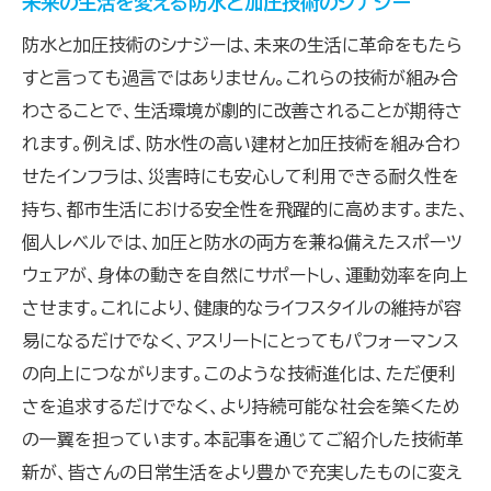
未来の生活を変える防水と加圧技術のシナジー
環境適応力を高める最新の防水と加圧技術
防水と加圧技術のシナジーは、未来の生活に革命をもたら
防水と加圧が環境に負けない理由
すと言っても過言ではありません。これらの技術が組み合
防水・加圧技術があなたのライフスタイルに及ぼ
わさることで、生活環境が劇的に改善されることが期待さ
す影響
れます。例えば、防水性の高い建材と加圧技術を組み合わ
生活を豊かにする防水と加圧技術の恩恵
せたインフラは、災害時にも安心して利用できる耐久性を
持ち、都市生活における安全性を飛躍的に高めます。また、
防水・加圧技術がライフスタイルを革新する方
個人レベルでは、加圧と防水の両方を兼ね備えたスポーツ
法
ウェアが、身体の動きを自然にサポートし、運動効率を向上
あなたのライフスタイルを変える防水と加圧
させます。これにより、健康的なライフスタイルの維持が容
の力
易になるだけでなく、アスリートにとってもパフォーマンス
防水と加圧技術が創る新しい生活の可能性
の向上につながります。このような技術進化は、ただ便利
日常に取り入れる防水と加圧技術の利点
さを追求するだけでなく、より持続可能な社会を築くため
ライフスタイルにおける防水と加圧の役割
の一翼を担っています。本記事を通じてご紹介した技術革
新が、皆さんの日常生活をより豊かで充実したものに変え