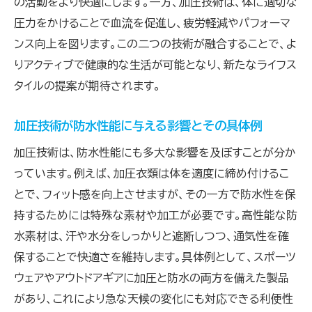
の活動をより快適にします。一方、加圧技術は、体に適切な
加圧技術が充実させる防水性能の持続性
圧力をかけることで血流を促進し、疲労軽減やパフォーマ
防水と加圧の調和がもたらす快適な住環境
ンス向上を図ります。この二つの技術が融合することで、よ
加圧と防水の相乗効果で実現する新しい快適
りアクティブで健康的な生活が可能となり、新たなライフス
性
タイルの提案が期待されます。
防水性能が加圧技術と結びつくことで得られ
るメリット
加圧技術が防水性能に与える影響とその具体例
技術の融合がもたらす快適な使用感の向上
加圧技術は、防水性能にも多大な影響を及ぼすことが分か
防水と加圧が創出する未来の快適な生活空
っています。例えば、加圧衣類は体を適度に締め付けるこ
間
とで、フィット感を向上させますが、その一方で防水性を保
革新的な防水技術と加圧が提供する生活の安心
持するためには特殊な素材や加工が必要です。高性能な防
感
水素材は、汗や水分をしっかりと遮断しつつ、通気性を確
保することで快適さを維持します。具体例として、スポーツ
加圧技術を活かした防水の信頼性とは
ウェアやアウトドアギアに加圧と防水の両方を備えた製品
日常の安心を支える防水と加圧の技術的基
があり、これにより急な天候の変化にも対応できる利便性
盤