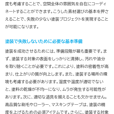
度も考慮することで、空間全体の雰囲気を自在にコーディ
塗装の質を高めるための必須アイテム
ネートすることができます。こうした素材選びの基本を押さ
道具のメンテナンスと長持ちさせるコツ
えることで、失敗の少ない塗装プロジェクトを実現すること
塗装道具の選び方で結果が変わる理由
が可能になります。
適切な道具選びが仕上がりに与える影響
色彩の魔法を操る！塗装テクニックで空間を変え
塗装で失敗しないために必要な基本準備
る
塗装を成功させるためには、準備段階が最も重要です。ま
色彩心理学を活用した塗装カラーの選び方
ず、塗装する対象の表面をしっかりと清掃し、汚れや油分
塗装の仕上がりを高める色の組み合わせ
を取り除くことが必要です。これにより、塗料の密着性が高
プロの技術を学ぶ！色の塗り分けテクニック
まり、仕上がりの質が向上します。また、塗装する場所の環
空間の印象を変えるカラーバランスの取り方
境も考慮する必要があります。湿度や温度が適切でない
と、塗料の乾燥が不均一になり、ムラが発生する可能性が
塗装で魅せる！空間演出のためのカラー戦略
あります。次に、適切な道具を揃えることも欠かせません。
色彩の魔法で空間を生き生きとさせる方法
高品質な刷毛やローラー、マスキングテープは、塗装の精
塗装の仕上がりを左右するポイントと注意点
度を上げるための必須アイテムです。さらに、塗装する対象