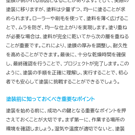
塗膜が剥がれる原因となることがあります。そして、実際の
塗装初心者が知っておくべき基礎的なテクニ
塗装に移りますが、塗料は少量ずつ、均一に塗ることが求
ック
められます。ローラーや刷毛を使って、塗料を薄く広げるこ
塗装の品質を保証するためのプロフェッショ
とで、ムラを防ぎ、均一な仕上がりを実現します。塗り重ね
ナルな提案
が必要な場合は、塗料が完全に乾いてから次の層を重ねる
自宅で簡単にできる塗装の実践ノウハウ
ことが重要です。これにより、塗膜の厚みを調整し、耐久性
を高めることができます。最後に、十分な乾燥時間を確保
満足のいく塗装を実現するためのプロの技法
し、最終確認を行うことで、プロジェクトが完了します。この
プロに学ぶ仕上がりの美しさを最大化する方
ように、塗装の手順を正確に理解し、実行することで、初心
法
者でも安心して塗装に挑戦することができるでしょう。
満足度を高めるための塗装テクニック集
プロが実践する！高品質な塗装の秘訣
塗装前に知っておくべき重要なポイント
塗装のプロセスを効率的に進めるための戦略
塗装を始める前に、成功への鍵となる重要なポイントを押
プロフェッショナルが推奨する塗装技術の活
さえておくことが大切です。まず第一に、作業する場所の
用方法
環境を確認しましょう。湿気や温度が適切でないと、塗装
塗装でプロ並みの仕上がりを実現するための