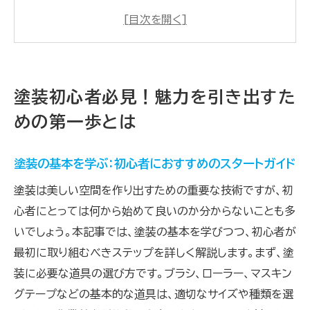
ートガイド
素材選びの重要性と塗装に適した材料の見
極め方
塗装で失敗しないために必要な基本準備
塗装初心者必見！魅力を引き出すた
初心者向け：塗装の手順とプロセスを理解す
めの第一歩とは
る
塗装前に知っておくべき重要なポイント
塗装の基本を学ぶ：初心者におすすめのスタートガイド
成功する塗装プロジェクトのための初期計画
塗装は美しい空間を作り出すための重要な技術ですが、初
家の外観を変える塗装の基礎知識を徹底解説
心者にとっては何から始めて良いのか分からないことも多
外壁塗装の基礎知識とその重要性
いでしょう。本記事では、塗装の基本を学びつつ、初心者が
塗料の種類と選び方：外観を引き立てる秘訣
最初に取り組むべきステップを詳しく解説します。まず、塗
環境に配慮した塗料選びのポイント
装に必要な道具の選び方です。ブラシ、ローラー、マスキン
外観を美しく保つための塗装サイクルの理解
グテープなどの基本的な道具は、適切なサイズや種類を選
外壁塗装のプロに学ぶ！ポイントと注意点