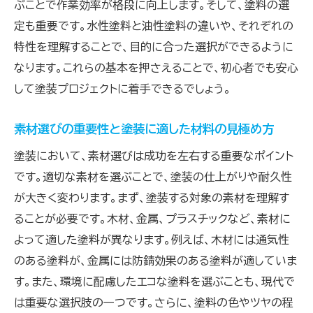
ぶことで作業効率が格段に向上します。そして、塗料の選
外観を一新するためのカラープランニング
定も重要です。水性塗料と油性塗料の違いや、それぞれの
失敗しない塗装のための準備と計画の立て方
特性を理解することで、目的に合った選択ができるように
なります。これらの基本を押さえることで、初心者でも安心
塗装前に必要な下地処理の基礎知識
して塗装プロジェクトに着手できるでしょう。
塗装準備のチェックリスト：成功を確実にする
ために
素材選びの重要性と塗装に適した材料の見極め方
適切な計画で塗装を効率よく進める方法
塗装において、素材選びは成功を左右する重要なポイント
塗装の成功を左右する環境設定とその重要性
です。適切な素材を選ぶことで、塗装の仕上がりや耐久性
塗装前のクリーニングと修正ポイント
が大きく変わります。まず、塗装する対象の素材を理解す
計画通りに進めるためのスケジュール管理
ることが必要です。木材、金属、プラスチックなど、素材に
プロが教える！塗装の成功を左右する適切な道
よって適した塗料が異なります。例えば、木材には通気性
具選び
のある塗料が、金属には防錆効果のある塗料が適していま
初心者におすすめの塗装道具とその選び方
す。また、環境に配慮したエコな塗料を選ぶことも、現代で
プロが愛用する道具で塗装をスムーズに
は重要な選択肢の一つです。さらに、塗料の色やツヤの程