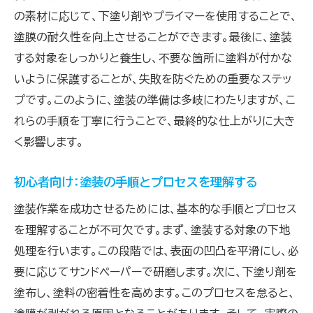
塗装の仕上げで差がつく！ポイントを押さえ
の素材に応じて、下塗り剤やプライマーを使用することで、
る
塗膜の耐久性を向上させることができます。最後に、塗装
塗装の失敗を防ぐための注意点リスト
する対象をしっかりと養生し、不要な箇所に塗料が付かな
塗装後のメンテナンスで美しさを保つ方法
いように保護することが、失敗を防ぐための重要なステッ
初心者が犯しがちな塗装のミスとその回避法
プです。このように、塗装の準備は多岐にわたりますが、こ
れらの手順を丁寧に行うことで、最終的な仕上がりに大き
仕上がりを左右する塗装プロセスの管理
く影響します。
塗装の耐久性を高めるために知っておくべき
こと
初心者向け：塗装の手順とプロセスを理解する
初心者でも安心！塗装で失敗しないための実践
塗装作業を成功させるためには、基本的な手順とプロセス
ガイド
を理解することが不可欠です。まず、塗装する対象の下地
初心者向け塗装ガイド：ステップバイステップ
処理を行います。この段階では、表面の凹凸を平滑にし、必
で理解する
要に応じてサンドペーパーで研磨します。次に、下塗り剤を
実践的な塗装テクニックで失敗を回避する
塗布し、塗料の密着性を高めます。このプロセスを怠ると、
塗装プロジェクトを成功に導くためのヒント