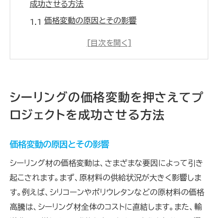
成功させる方法
価格変動の原因とその影響
市場調査を活用した価格予測
柔軟な予算設定の考え方
プロジェクト計画における価格変動のリスク
管理
シーリングの価格変動を押さえてプ
シーリング材価格の変動に対する対策
ロジェクトを成功させる方法
成功のためのコストコントロール手法
最新シーリング材の価格傾向を理解して予算内で
価格変動の原因とその影響
最適化
シーリング材の価格変動は、さまざまな要因によって引き
シーリング材市場の最新動向
起こされます。まず、原材料の供給状況が大きく影響しま
コスト効率を高める素材選びのポイント
す。例えば、シリコーンやポリウレタンなどの原材料の価格
価格傾向に基づく予算設定のコツ
高騰は、シーリング材全体のコストに直結します。また、輸
予算を最大限に活用するための計画立案