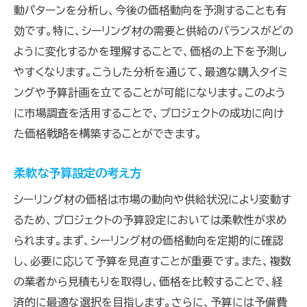
プロジェクトにおける耐久性と機能性の選択
動パターンを分析し、今後の価格動向を予測することも有
効です。特に、シーリング材の需要と供給のバランスがどの
環境に優しいシーリング材の選び方
ように変化するかを理解することで、価格の上下を予測し
コストと品質のバランスを取る方法
やすくなります。こうした分析を通じて、最適な購入タイミ
シーリング材選びで考慮すべき要素
ングや予算計画を立てることが可能になります。このよう
成功するプロジェクトのための選択基準
に市場調査を活用することで、プロジェクトの成功に向け
シーリング材の価格変動に対応するための最新情
た価格戦略を構築することができます。
報の収集法
業界最新情報の入手先
柔軟な予算設定の考え方
インターネットを活用した情報収集術
シーリング材の価格は市場の動向や供給状況により変動す
専門家の意見を取り入れる方法
るため、プロジェクトの予算設定においては柔軟性が求め
価格変動に応じた戦略的計画
られます。まず、シーリング材の価格動向を定期的に確認
し、必要に応じて予算を見直すことが重要です。また、複数
トレンドを掴むための効果的な情報ネットワ
の業者から見積もりを取得し、価格を比較することで、経
ーク
済的に最適な選択を目指します。さらに、予算には予備費