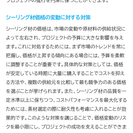
プロジェクトの進行を円滑に保つことができます。
トレンドに対応するための戦略的選択
プロジェクト成功のための価格分析
シーリング材価格の変動に対する対策
市場動向を活かした選定方法
シーリング材の価格は、市場の変動や原材料の供給状況に
将来を見据えた選択で得る成功
よって左右され、プロジェクトの予算に大きな影響を与え
シーリング価格と耐久性のバランスを取った素材
ます。これに対処するためには、まず市場のトレンドを常に
選びの秘訣
把握し、価格が上昇する傾向にある場合には、予算を柔軟
耐久性を重視したコスト効果のある素材
に調整することが重要です。具体的な対策としては、価格
が安定している時期に大量に購入することでコストを抑え
価格と品質のバランスを考えた選択
る方法や、複数の供給元を比較して最も競争力のある価格
耐久性の違いによる価格分析
を選ぶことが挙げられます。また、シーリング材の品質を一
長期使用に適した素材の選定基準
定水準以上に保ちつつ、コストパフォーマンスを最大化する
価格に見合った耐用年数の考え方
ためには、素材選定の際に耐久性も考慮に入れることが効
賢い選択で得る耐久性とコストの両立
果的です。このような対策を講じることで、価格変動のリス
クを最小限にし、プロジェクトの成功を支えることができま