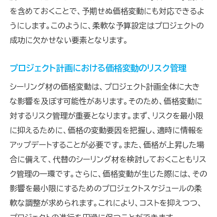
情報収集で差をつけるプロジェクト管理
を含めておくことで、予期せぬ価格変動にも対応できるよ
予算を考慮したシーリング材選びで長期的な利益
うにします。このように、柔軟な予算設定はプロジェクトの
を確保する
成功に欠かせない要素となります。
長期的視点でのコストパフォーマンスの考え
方
プロジェクト計画における価格変動のリスク管理
耐久性に優れた素材の選択基準
シーリング材の価格変動は、プロジェクト計画全体に大き
メンテナンス費用の見積もり方
な影響を及ぼす可能性があります。そのため、価格変動に
総合的なコスト評価による利益最大化
対するリスク管理が重要となります。まず、リスクを最小限
予算内での最高の結果を生む選び方
に抑えるために、価格の変動要因を把握し、適時に情報を
戦略的な投資で得られる長期的利益
アップデートすることが必要です。また、価格が上昇した場
合に備えて、代替のシーリング材を検討しておくこともリス
シーリング材の価格とトレンドを踏まえた選択で
ク管理の一環です。さらに、価格変動が生じた際には、その
成功を導く
影響を最小限にするためのプロジェクトスケジュールの柔
最新の価格トレンドに基づく選択
軟な調整が求められます。これにより、コストを抑えつつ、
マーケットの動向を踏まえた計画