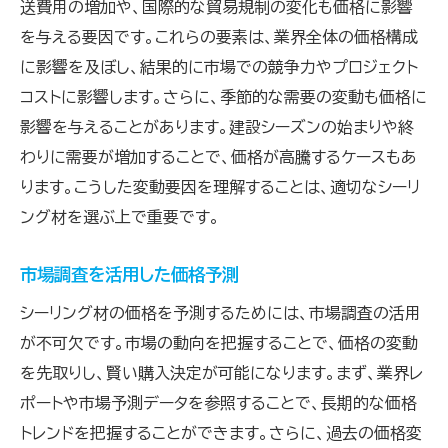
送費用の増加や、国際的な貿易規制の変化も価格に影響
効果的な価格交渉の方法
を与える要因です。これらの要素は、業界全体の価格構成
予算内での品質保証の重要性
に影響を及ぼし、結果的に市場での競争力やプロジェクト
シーリング価格のトレンド分析でコストパフォーマ
コストに影響します。さらに、季節的な需要の変動も価格に
ンスを高める
影響を与えることがあります。建設シーズンの始まりや終
わりに需要が増加することで、価格が高騰するケースもあ
過去の価格データから見る未来予測
ります。こうした変動要因を理解することは、適切なシーリ
トレンド分析による長期的なコスト削減策
ング材を選ぶ上で重要です。
価格トレンドを利用した購買戦略
最新データの活用による効率化
市場調査を活用した価格予測
トレンド分析で得られる競争優位性
シーリング材の価格を予測するためには、市場調査の活用
変動する市場に適応するための戦略
が不可欠です。市場の動向を把握することで、価格の変動
プロジェクトに最適なシーリング材選びの賢いポ
を先取りし、賢い購入決定が可能になります。まず、業界レ
イント
ポートや市場予測データを参照することで、長期的な価格
ニーズに応じた素材特性の比較
トレンドを把握することができます。さらに、過去の価格変