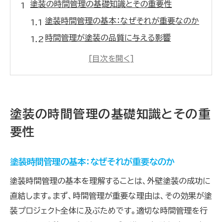
塗装の時間管理の基礎知識とその重要性
塗装時間管理の基本：なぜそれが重要なのか
時間管理が塗装の品質に与える影響
塗装プロジェクトの成功に時間管理が不可欠
な理由
時間管理を通じて塗装効率を最大化する方
法
塗装の時間管理の基礎知識とその重
塗装業界のプロが教える時間管理の秘訣
要性
塗装時間管理の基本を学ぶためのステップ
外壁塗装に最適な季節と天候を賢く選ぶ方法
塗装時間管理の基本：なぜそれが重要なのか
天候が外壁塗装に与える影響を理解する
塗装時間管理の基本を理解することは、外壁塗装の成功に
理想的な塗装シーズンの見極め方
直結します。まず、時間管理が重要な理由は、その効果が塗
天候リスクを最小限に抑える塗装計画
装プロジェクト全体に及ぶためです。適切な時間管理を行
季節ごとの塗装の利点と注意点