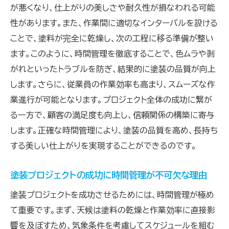
が悪くなり、仕上がりの美しさや耐久性が損なわれる可能
各工程の正確な時間見積もり方法
性があります。また、作業間に適切なインターバルを設ける
塗装工程のスケジュールをしっかり管理
ことで、塗料が完全に乾燥し、次の工程に移る準備が整い
時間見積もりから得られるスムーズな進行
ます。このように、時間管理を徹底することで、色ムラや剥
計画的な時間配分で効率を上げる方法
がれといったトラブルを防ぎ、結果的に塗装の品質が向上
塗料の乾燥時間を考慮したインターバルの確保法
します。さらに、従業員の作業効率も高まり、スムーズな作
塗料の乾燥時間を理解する
業進行が可能となります。プロジェクト全体の成功に繋が
乾燥時間を見越した適切なインターバル
る一方で、顧客の満足度も向上し、信頼関係の構築に寄与
します。正確な時間管理により、塗装の品質を高め、長持ち
乾燥時間を考慮したスケジュール作成のコツ
する美しい仕上がりを実現することができるのです。
塗料の特性に応じたインターバル計画
乾燥時間管理による仕上がりの改善
塗装プロジェクトの成功に時間管理が不可欠な理由
乾燥時間を活かした時間管理法
塗装プロジェクトを成功させるためには、時間管理が極め
高品質な仕上がりを実現するための時間管理術
て重要です。まず、天候は塗料の乾燥と作業効率に直接影
高品質な塗装のための時間管理テクニック
響を及ぼすため、気象条件を考慮してスケジュールを組む