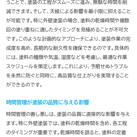
うことで、塗装の工程がスムーズに進み、無駄な時間を削
外壁塗装に適した天気を選ぶコツ
減できます。そして、天候による影響を最小限に抑えること
天候に応じた塗装スケジュールの調整法
が可能です。特に外壁塗装の場合、塗料の乾燥時間や複数
効率的な塗装スケジュールの立て方で時間を節約
回の塗り重ねに適したタイミングを見極めることが不可欠
です。このような計画的なアプローチにより、塗装作業の完
効率的なスケジュール作成の初歩
成度を高め、長期的な耐久性を確保できるのです。具体的
時間を節約するための塗装計画
には、塗料の種類や気温、湿度などを考慮し、最適な作業
塗装スケジュールを最適化するテクニック
スケジュールを策定します。これにより、予期せぬトラブル
塗装時間を無駄にしないための方法
を未然に防ぐと同時に、高品質な仕上がりを実現すること
効率的なスケジュールの立案と実行
ができるのです。
塗装プロジェクトの時間短縮法
時間管理が塗装の品質に与える影響
各工程の時間をしっかり見積もり無理のない計画
を
時間管理の善し悪しは、塗装の品質に直接的な影響を与え
工程ごとの時間見積もりの重要性
ます。特に外壁塗装では、塗料の乾燥時間を含め、各工程
無理のない塗装計画の立て方
のタイミングが重要です。乾燥時間を誤ると、塗料の定着