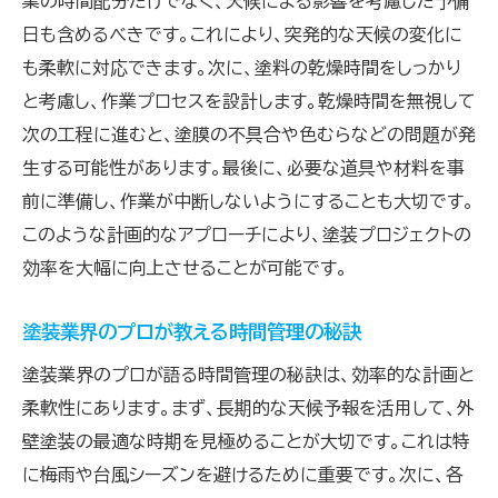
業の時間配分だけでなく、天候による影響を考慮した予備
塗装の時間を賢く管理し美しい外壁を長持ちさせ
日も含めるべきです。これにより、突発的な天候の変化に
る方法
も柔軟に対応できます。次に、塗料の乾燥時間をしっかり
塗装時間管理で外壁の美しさを保つ
と考慮し、作業プロセスを設計します。乾燥時間を無視して
持続的な美しさを保つための時間管理法
次の工程に進むと、塗膜の不具合や色むらなどの問題が発
時間管理を通じて外壁の寿命を延ばす
生する可能性があります。最後に、必要な道具や材料を事
美しい外壁を維持するための賢い時間配分
前に準備し、作業が中断しないようにすることも大切です。
時間管理がもたらす外壁の長寿命化
このような計画的なアプローチにより、塗装プロジェクトの
塗装の時間管理で美しさを長持ちさせる秘訣
効率を大幅に向上させることが可能です。
塗装業界のプロが教える時間管理の秘訣
塗装業界のプロが語る時間管理の秘訣は、効率的な計画と
柔軟性にあります。まず、長期的な天候予報を活用して、外
壁塗装の最適な時期を見極めることが大切です。これは特
に梅雨や台風シーズンを避けるために重要です。次に、各