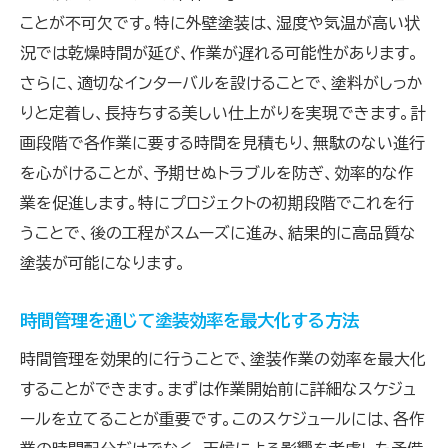
時間管理が仕上がりに与える影響
ことが不可欠です。特に外壁塗装は、湿度や気温が高い状
プロが実践する時間管理のノウハウ
況では乾燥時間が延び、作業が遅れる可能性があります。
塗装品質向上を目指す時間戦略
さらに、適切なインターバルを設けることで、塗料がしっか
りと定着し、長持ちする美しい仕上がりを実現できます。計
高品質な仕上がりを得るための時間配分
画段階で各作業に要する時間を見積もり、無駄のない進行
時間管理で塗装のクオリティを高める方法
を心がけることが、予期せぬトラブルを防ぎ、効率的な作
天候変化に対応する柔軟な塗装スケジュールの作
業を促進します。特にプロジェクトの初期段階でこれを行
り方
うことで、後の工程がスムーズに進み、結果的に高品質な
天候変化に備えた柔軟なスケジュール作成
塗装が可能になります。
変動する天候条件への適応策
天候変動を考慮した塗装の計画変更
時間管理を通じて塗装効率を最大化する方法
柔軟なスケジュールで天候リスクを最小化
時間管理を効果的に行うことで、塗装作業の効率を最大化
塗装の柔軟性を高めるための時間管理
することができます。まずは作業開始前に詳細なスケジュ
変化する天候に対応する方法
ールを立てることが重要です。このスケジュールには、各作