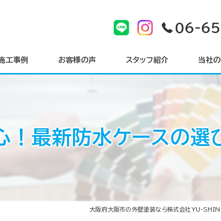
06-6
施工事例
お客様の声
スタッフ紹介
当社の
戸建て
マンショ
心！最新防水ケースの選
サイディ
シーリン
屋根
大阪府大阪市の外壁塗装なら株式会社YU-SHIN