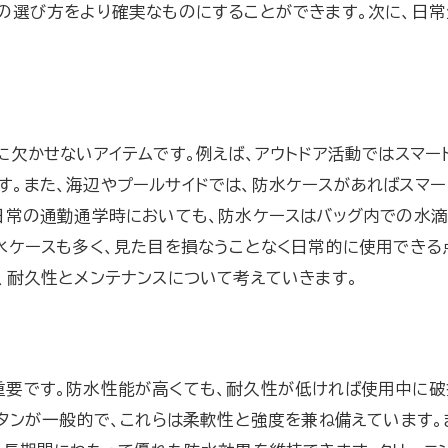
の選び方をより確実なものにすることができます。次に、日
防水ケースと共に雨の日を楽しむ
雨を楽しむ鍵防水ケースがもたらす安心感
防水ケースがもたらす心理的安心
雨の日のアクティビティを満喫する方法
に欠かせないアイテムです。例えば、アウトドア活動ではスマー
防水ケースで安全を確保するポイント
。また、海辺やプールサイドでは、防水ケースがあればスマー
防水ケースの選び方で変わる楽しみ方
日常の通勤通学時においても、防水ケースはバッグ内での水
防水ケースが生活に及ぼす影響
水ケースも多く、見た目を損なうことなく日常的に使用できる
雨の日にこそ役立つ防水ケース
、耐久性とメンテナンスについて考えていきます。
最新防水ケースがアクティブな生活を支える
防水ケースの新機能と進化
アクティブライフスタイルの必需品
重要です。防水性能が高くても、耐久性が低ければ使用中に破
防水ケースの選び方とトレンド
レタンが一般的で、これらは柔軟性と強度を兼ね備えています。
生活を豊かにする防水アイテム