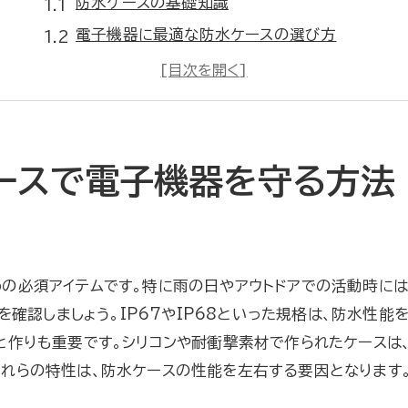
防水ケースの基礎知識
電子機器に最適な防水ケースの選び方
防水性能の試験方法について
日常生活での防水ケースの活用法
防水ケースの耐久性とメンテナンス
見た目も重要！おしゃれな防水ケース
ースで電子機器を守る方法
進化する防水技術でアウトドアをもっと楽しむ
最新の防水技術とは？
アウトドアでの防水ケースの重要性
の必須アイテムです。特に雨の日やアウトドアでの活動時には
防水性能が求められるシーン
格を確認しましょう。IP67やIP68といった規格は、防水性
アウトドア愛好者におすすめの防水ケース
と作りも重要です。シリコンや耐衝撃素材で作られたケースは、
防水ケースの耐久性を検証
これらの特性は、防水ケースの性能を左右する要因となります
防水技術の拡大と今後の可能性