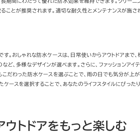
、長期間にわたって優れた防水効果を維持できます。クリーニ
防水ケースの使い方と活用例
取ることが推奨されます。適切な耐久性とメンテナンスが施さ
長く使うための防水ケースのメンテナンス
防水ケースの活用法アウトドアでの新しい可能性
アウトドアでの防水ケースの使い道
防水ケースで広がるアウトドアの楽しみ方
です。おしゃれな防水ケースは、日常使いからアウトドアまで、
ケース選びから始めるアウトドア計画
など、多様なデザインが選べます。さらに、ファッションアイ
防水ケースの耐久性を活かした使用法
もこだわった防水ケースを選ぶことで、雨の日でも気分が上が
たケースを選択することで、あなたのライフスタイルにぴった
アウトドアギアと防水ケースの組み合わせ
。
防水ケースがもたらす新たなアウトドア体験
防水技術の進化で雨の日の生活が変わる
驚くべき防水技術の発展
アウトドアをもっと楽しむ
日常生活に浸透する防水アイテム
雨の日を快適に過ごすための防水技術