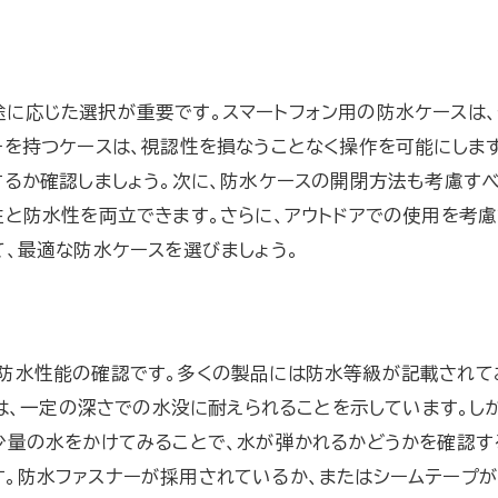
防水ケースの選び方スマートフォンの安全を確保
スマートフォン用防水ケースの選択基準
防水ケースに求める機能と性能
に応じた選択が重要です。スマートフォン用の防水ケースは、
コストパフォーマンスの良い防水ケース
ーを持つケースは、視認性を損なうことなく操作を可能にします
防水ケースが必要な理由とは？
するか確認しましょう。次に、防水ケースの開閉方法も考慮すべ
防水ケースの取り扱い注意点
性と防水性を両立できます。さらに、アウトドアでの使用を考慮
スマートフォンとの相性を考慮した選び方
て、最適な防水ケースを選びましょう。
防水ケースでアウトドアの計画を変更せずに済む
防水ケースがアウトドア計画を守る
天候に左右されない旅行の準備
、防水性能の確認です。多くの製品には防水等級が記載されて
防水ケースで安心して楽しむアウトドア
等級は、一定の深さでの水没に耐えられることを示しています。
シーン別防水ケース活用法
少量の水をかけてみることで、水が弾かれるかどうかを確認す
。防水ファスナーが採用されているか、またはシームテープが
計画的に選ぶ防水アイテム