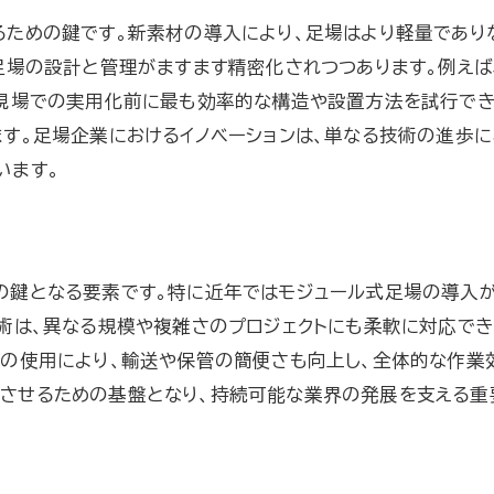
新素材による足場の未来像
るための鍵です。新素材の導入により、足場はより軽量であり
リアルタイムデータ解析で実現する足場の管理最適化
足場の設計と管理がますます精密化されつつあります。例えば
データ解析が足場管理に与える影響
現場での実用化前に最も効率的な構造や設置方法を試行でき
リアルタイムモニタリングの重要性
す。足場企業におけるイノベーションは、単なる技術の進歩に
います。
足場の稼働状況を可視化する技術
データに基づく足場の最適化戦略
足場管理の効率化を支える技術的要素
データドリブンな足場企業の未来
の鍵となる要素です。特に近年ではモジュール式足場の導入が
術は、異なる規模や複雑さのプロジェクトにも柔軟に対応で
デジタルツイン技術が導く足場の新時代
の使用により、輸送や保管の簡便さも向上し、全体的な作業
デジタルツインで実現する足場の革新
させるための基盤となり、持続可能な業界の発展を支える重
仮想環境での足場設計とその利点
建設現場におけるデジタルツインの活用
足場のシミュレーションにおける技術革新