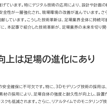
遂げています。特にデジタル技術の応用により、設計や計画の
デジタルツインがもたらす作業効率の向上
の安全性が一層強化され、現場環境の改善が進んでいます。さ
次世代足場を支えるデジタル技術の展望
献しています。こうした技術革新は、足場業界全体に持続可
自動化技術の導入で足場設置がもっと簡単に
びに、本記事で紹介した技術革新が、足場業界の未来を切り開
足場設置における自動化の利点
自動化技術がもたらす足場の効率化
作業負担を軽減する自動化システム
足場設置の未来を変えるロボティクス
向上は足場の進化にあり
自動化が実現する足場の新しい常識
自動化技術で進化する足場企業の挑戦
持続可能な建設の未来を支える足場企業の挑戦
安全確保に不可欠です。特に、3Dモデリング技術の採用は
サステナブルな足場技術への移行
素材の採用により、足場自体の強度と耐久性が向上し、設置
持続可能性を考慮した足場素材の選択
スクも低減されます。さらに、リアルタイムでのモニタリング
環境配慮型足場の開発とその意義