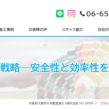
06-6
施工事例
お客様の声
スタッフ紹介
当社の
戸建て
マンショ
戦略—安全性と効率性
サイディ
シーリン
屋根
大阪府大阪市の外壁塗装なら株式会社YU-SHIN
コラム