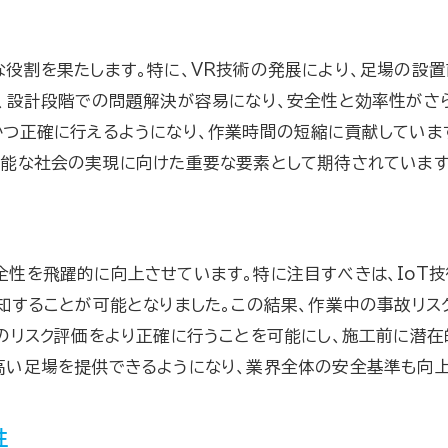
次世代の足場がもたらす効率性と安全性の両立
効率性向上を目指した足場設計
役割を果たします。特に、VR技術の発展により、足場の設置
新素材の活用による足場の軽量化
、設計段階での問題解決が容易になり、安全性と効率性がさら
効率と安全を両立する足場の条件
かつ正確に行えるようになり、作業時間の短縮に貢献していま
足場の効率化がもたらす経済的効果
可能な社会の実現に向けた重要な要素として期待されています
作業スピードを向上させる足場技術
足場企業の次世代戦略とその成果
軽量で耐久性のある新素材が足場の常識を覆す
性を飛躍的に向上させています。特に注目すべきは、IoT技
新素材が実現する足場の軽量化
知することが可能となりました。この結果、作業中の事故リス
耐久性を兼ね備えた足場素材の選定
のリスク評価をより正確に行うことを可能にし、施工前に潜在
革新的材料が変える足場の設置方法
高い足場を提供できるようになり、業界全体の安全基準も向上
軽量足場の安全性に関する検証
材料技術の進化と足場への応用
性