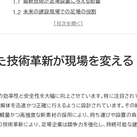
最新技術が足場設置に与える影響
未来の建設現場での足場の役割
技術革新による足場の安全性向上
足場企業におけるイノベーションの重要性
建設作業を効率化する足場の進化
新技術導入による足場業界の変化
た技術革新が現場を変える
建設現場での安全性向上は足場の進化にあり
足場の安全性向上策とその効果
最新の安全基準に基づく足場設計
の効率性と安全性を大幅に向上させています。特に注目されて
事故を未然に防ぐ足場システムの導入
や解体を迅速かつ正確に行えるように設計されています。その
作業員の安全を守る足場の工夫
た、軽量かつ高強度な新素材の採用により、持ち運びや設置の
足場の進化によるリスク低減の実例
の技術革新により、足場企業は競争力を強化し、持続可能な
安全性を追求する足場企業の取り組み