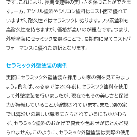
セラミック外壁塗装の施工手順
です。これにより、長期間建物の美しさを保つことができま
す。一方、アクリル塗料やシリコン塗料はコスト面で優れて
長持ちさせるためのセラミック塗装のポイン
いますが、耐久性ではセラミックに劣ります。フッ素塗料も
ト
高耐久性を持ちますが、価格が高いのが難点です。つまり、
セラミック塗装で家を守るためのアドバイス
外壁塗装にセラミックを選ぶことで、長期的に見てコストパ
定期的なチェックとメンテナンスの重要性
フォーマンスに優れた選択となります。
プロの施工で実現するセラミック塗装の効果
家の寿命を延ばすためのセラミック外壁塗装
セラミック外壁塗装の実例
の選び方
実際にセラミック外壁塗装を採用した家の例を見てみまし
ょう。例えば、ある家では20年前にセラミック塗料を使用
して外壁塗装を行いましたが、現在でもその美しさと保護
力が持続していることが確認されています。また、別の家
では海沿いの厳しい環境にさらされているにもかかわら
ず、セラミック塗料のおかげで腐食や色あせがほとんど見
られません。このように、セラミック外壁塗装は実際の使用