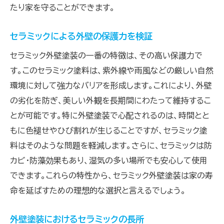
たり家を守ることができます。
セラミック外壁塗装の保護力を体感
セラミック外壁塗装の長期間の耐久性を知る
セラミックによる外壁の保護力を検証
セラミック外壁塗装の寿命とは？
セラミック外壁塗装の一番の特徴は、その高い保護力で
過去の実績が示すセラミックの耐久性
す。このセラミック塗料は、紫外線や雨風などの厳しい自然
長期間の使用に耐えうるセラミックの特徴
環境に対して強力なバリアを形成します。これにより、外壁
セラミック外壁塗装のメンテナンス頻度
の劣化を防ぎ、美しい外観を長期間にわたって維持するこ
とが可能です。特に外壁塗装で心配されるのは、時間とと
長期にわたるセラミック塗装の保護力
もに色褪せやひび割れが生じることですが、セラミック塗
セラミック外壁塗装の実際の耐用年数
料はそのような問題を軽減します。さらに、セラミックは防
外壁塗装におけるセラミックのメンテナンスの容
カビ・防藻効果もあり、湿気の多い場所でも安心して使用
易さ
できます。これらの特性から、セラミック外壁塗装は家の寿
セラミック外壁塗装のメンテナンス方法
命を延ばすための理想的な選択と言えるでしょう。
簡単なメンテナンスで長持ちするセラミック
セラミック塗装のクリーニングガイド
外壁塗装におけるセラミックの長所