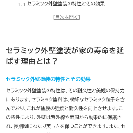
セラミック外壁塗装の特性とその効果
耐久性に優れたセラミック素材の秘密
セラミックによる外壁の保護力を検証
外壁塗装におけるセラミックの長所
セラミックと他の塗料の比較
セラミック外壁塗装が家の寿命を延
セラミック外壁塗装の実例
ばす理由とは？
外壁塗装にセラミックを選ぶべきメリット
セラミック外壁塗装のコストパフォーマンス
セラミック外壁塗装の特性とその効果
メンテナンスの手間を減らすセラミック
セラミック外壁塗装の特性は、その耐久性と美観の保持力
美観を保つセラミックの効果
にあります。セラミック塗料は、微細なセラミック粒子を含
エネルギー効率を上げるセラミック外壁
んでおり、これが塗膜の強度と耐久性を向上させます。こ
環境に優しいセラミック外壁塗装
の特性により、外壁は紫外線や雨風から効果的に保護さ
他の塗料と比べたセラミックのメリット
れ、長期間にわたり美しさを保つことができます。また、セ