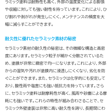
セラミック外壁塗装で美しさを保つ秘訣
ラミック塗料は耐熱性も高く、外部の温度変化による膨張
や収縮に対しても強い耐性を持っています。これにより、ひ
色褪せしにくいセラミックの特性
び割れや剥がれが発生しにくく、メンテナンスの頻度を大
セラミック外壁塗装の美観維持術
幅に減らすことができます。
長期間の美しさを保つためのケア方法
プロフェッショナルによるセラミック塗装の技
耐久性に優れたセラミック素材の秘密
術
セラミック素材の耐久性の秘密は、その微細な構造と高密
外壁の美しさを保つための定期点検
度にあります。セラミック粒子が細かく分散されているた
セラミック塗装の美観を引き立てるコツ
め、塗膜が非常に緻密で均一になります。これにより、外部
紫外線や雨風に強いセラミック外壁塗装を解説
からの湿気や汚れが塗膜内に浸透しにくくなり、劣化を防
紫外線耐性の高いセラミックの秘密
ぐことができます。また、セラミックは化学的にも安定して
雨風から家を守るセラミック外壁塗装
おり、酸性雨や塩害にも強い抵抗力を持っています。さら
に、セラミック塗料は耐摩耗性が高く、風雨や砂塵による摩
セラミック外壁塗装の耐候性を実証
耗にも強いです。これらの特性が組み合わさることで、セ
極端な気候条件に強いセラミック塗装
ラミック外壁塗装は非常に高い耐久性を誇り、長期間にわ
紫外線や雨風への耐久テスト結果