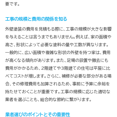
要です。
専門家のアドバイスを活用する
自分でできる外壁準備と掃除で工事費用を削減
工事の規模と費用の関係を知る
事前に行うべき外壁の点検
外壁塗装の費用を見積もる際に、工事の規模が大きな影響
簡単にできる外壁の掃除方法
を与えることは言うまでもありません。例えば、家の面積や
DIYでできる外壁の下地処理
高さ、形状によって必要な塗料の量や工数が異なります。
費用を抑えるための労力を見積もる
一般的に、広い面積や複雑な形状の外壁を持つ家は、費用
が高くなる傾向があります。また、足場の設置や撤去にも
専門業者に依頼する部分と自分で行う部分を
費用がかかるため、2階建てや3階建ての住宅は平屋に比
分ける
べてコストが増します。さらに、補修が必要な部分がある場
自分でできる範囲とその限界を知る
合、その修理費用も加算されるため、事前に予算に余裕を
外壁塗装の見積もり比較で失敗しないためのコツ
持たせておくことが重要です。工事の規模に応じた適切な
正確な見積もりを取るための準備
業者を選ぶことも、総合的な節約に繋がります。
信頼できる業者の見極め方
見積書の内容を細かくチェックする方法
業者選びのポイントとその重要性