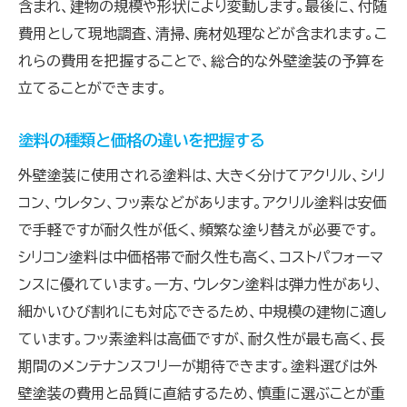
季節やタイミングを活用した外壁塗装費用の節約
含まれ、建物の規模や形状により変動します。最後に、付随
法
費用として現地調査、清掃、廃材処理などが含まれます。こ
れらの費用を把握することで、総合的な外壁塗装の予算を
オフシーズンを狙った外壁塗装のメリット
立てることができます。
天候と塗装効果の関係性を理解する
工事スケジュールの調整でコスト削減
塗料の種類と価格の違いを把握する
割引キャンペーンを活用する方法
外壁塗装に使用される塗料は、大きく分けてアクリル、シリ
地域の気候条件を考慮したタイミング選び
コン、ウレタン、フッ素などがあります。アクリル塗料は安価
業者の繁忙期を避けるための計画
で手軽ですが耐久性が低く、頻繁な塗り替えが必要です。
高品質な仕上がりのために選ぶべき塗料の種類
シリコン塗料は中価格帯で耐久性も高く、コストパフォーマ
塗料の種類とその特徴を理解する
ンスに優れています。一方、ウレタン塗料は弾力性があり、
耐久性とコストパフォーマンスのバランス
細かいひび割れにも対応できるため、中規模の建物に適し
ています。フッ素塗料は高価ですが、耐久性が最も高く、長
環境に優しい塗料の選び方
期間のメンテナンスフリーが期待できます。塗料選びは外
防水性能に優れた塗料の特徴
壁塗装の費用と品質に直結するため、慎重に選ぶことが重
色あせしにくい塗料の選び方