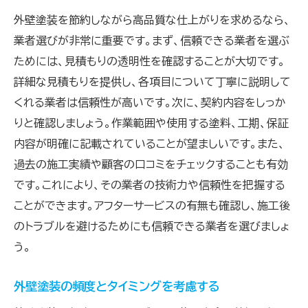
価格だけで選ばないためのポイント
外壁塗装を節約しながら高品質な仕上がりを求めるなら、
見積もり比較の際に重要な要素
業者選びが非常に重要です。まず、信頼できる業者を選ぶ
失敗しないための参考資料の活用法
ためには、見積もりの透明性を確認することが大切です。
詳細な見積もりを提供し、各項目について丁寧に説明して
長期的な視点から見た外壁塗装のコスト削減戦略
くれる業者は信頼性が高いです。次に、契約内容をしっか
長期的なコスト削減を見据えた塗料選び
りと確認しましょう。作業範囲や使用する塗料、工期、保証
定期メンテナンスの重要性とその方法
内容が明確に記載されていることが望ましいです。また、
劣化の早期発見と対策の取り方
過去の施工実績や顧客の口コミをチェックすることも有効
リフォームプランを立てるための基本
です。これにより、その業者の技術力や信頼性を把握する
長期保証を活用したコスト削減
ことができます。アフターサービスの有無も確認し、施工後
将来的なメンテナンス計画の立て方
のトラブルを避けるためにも信頼できる業者を選びましょ
う。
外壁塗装を賢く節約して高品質な仕上がりを実現
する方法
外壁塗装の頻度とタイミングを考慮する
コスト削減と品質を両立させるための基本戦