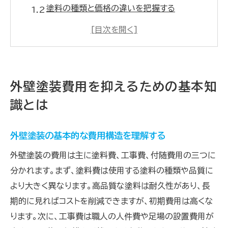
塗料の種類と価格の違いを把握する
工事の規模と費用の関係を知る
業者選びのポイントとその重要性
外壁塗装の頻度とタイミングを考慮する
初期費用と長期的なコストのバランスを考え
外壁塗装費用を抑えるための基本知
る
識とは
複数の業者から見積もりを取る際のポイント
見積もりを依頼する前の準備とは
外壁塗装の基本的な費用構造を理解する
見積もりを依頼する際のチェックポイント
外壁塗装の費用は主に塗料費、工事費、付随費用の三つに
業者の信頼性を確認する方法
分かれます。まず、塗料費は使用する塗料の種類や品質に
見積もり内容の詳細とその比較方法
より大きく異なります。高品質な塗料は耐久性があり、長
価格交渉のテクニックと注意点
期的に見ればコストを削減できますが、初期費用は高くな
口コミや評判を参考にした業者選び
ります。次に、工事費は職人の人件費や足場の設置費用が