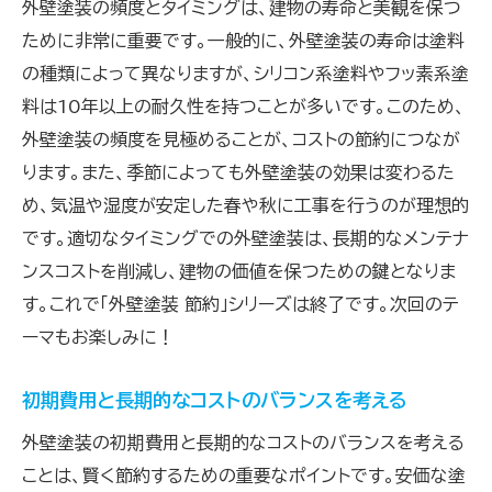
略
外壁塗装の頻度とタイミングは、建物の寿命と美観を保つ
ために非常に重要です。一般的に、外壁塗装の寿命は塗料
信頼できる業者とのパートナーシップの築き
の種類によって異なりますが、シリコン系塗料やフッ素系塗
方
料は10年以上の耐久性を持つことが多いです。このため、
質の高い塗装を実現するための具体的な方
外壁塗装の頻度を見極めることが、コストの節約につなが
法
ります。また、季節によっても外壁塗装の効果は変わるた
DIYとプロのバランスを取ったプランニング
め、気温や湿度が安定した春や秋に工事を行うのが理想的
品質を維持するための注意点
です。適切なタイミングでの外壁塗装は、長期的なメンテナ
賢く節約するための最終チェックリスト
ンスコストを削減し、建物の価値を保つための鍵となりま
す。これで「外壁塗装 節約」シリーズは終了です。次回のテ
ーマもお楽しみに！
初期費用と長期的なコストのバランスを考える
外壁塗装の初期費用と長期的なコストのバランスを考える
ことは、賢く節約するための重要なポイントです。安価な塗