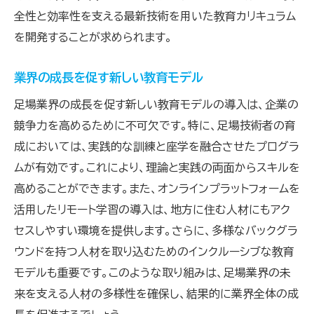
全性と効率性を支える最新技術を用いた教育カリキュラム
次世代の足場を支える人材育成
を開発することが求められます。
新たな時代に向けた育成の方向性
足場の進化と人材育成が描く業界の将来展望
業界の成長を促す新しい教育モデル
進化する足場と新たな育成の方向
足場業界の成長を促す新しい教育モデルの導入は、企業の
業界の未来を見据えた教育ビジョン
競争力を高めるために不可欠です。特に、足場技術者の育
技術と教育が描く未来の業界像
成においては、実践的な訓練と座学を融合させたプログラ
足場技術の進化がもたらす教育の未来
ムが有効です。これにより、理論と実践の両面からスキルを
未来を描く技術と育成の連携
高めることができます。また、オンラインプラットフォームを
業界の将来を見据えた育成の展望
活用したリモート学習の導入は、地方に住む人材にもアク
セスしやすい環境を提供します。さらに、多様なバックグラ
足場技術の進化に伴う人材育成の新たな課題
ウンドを持つ人材を取り込むためのインクルーシブな教育
技術進化がもたらす育成の課題
モデルも重要です。このような取り組みは、足場業界の未
新技術に対応する人材育成の挑戦
来を支える人材の多様性を確保し、結果的に業界全体の成
進化する技術に適応する教育