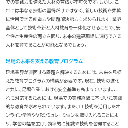
足場人材の育成が業界の安全基準をどう変える
での実践力を備えた人材の育成が不可欠です。しかし、こ
か
れには単なる技術の習得だけではなく、新しい技術を柔軟
に活用できる創造力や問題解決能力も求められます。業界
安全基準を高める教育の役割
全体として技術革新と人材教育を一体化させることで、安
技術と安全の両立を目指した育成
全性と生産性の両立を図り、未来の建設現場に適応できる
安全意識を高めるための研修
人材を育てることが可能となるでしょう。
事故を未然に防ぐ教育プログラム
安全基準の向上に寄与する人材育成
足場の未来を支える教育プログラム
安全性を重視した新たな教育方法
足場業界が直面する課題を解決するためには、未来を見据
技術革新と足場人材の育成が生む新たな可能性
えた教育プログラムの構築が必要です。現在、技術の進化
革新技術がもたらす育成の変革
と共に、足場作業における安全基準も高まっています。こ
新技術導入に伴う教育の進化
れに対応するためには、現場での実務経験に基づいた実践
的な教育が求められています。また、IT技術を活用したオ
革新的な技術が開く新たな人材需要
ンライン学習やVRシミュレーションを取り入れることによ
デジタル技術と教育の融合
り、学習の幅を広げ、効率的に知識や技術を習得すること
新しい技術が生む教育の可能性