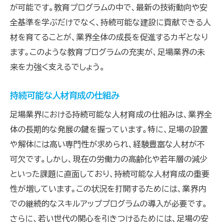
が可能です。教育プログラムの中で、最新の技術動向や安
未来の技術を導く育成の重要性
全基準を学ぶだけでなく、持続可能な建設に貢献できる人
足場業界の持続可能な成長に向けた人材戦略
材を育てることが、業界全体の成長を促進するカギとなり
持続可能な成長を支える教育の役割
ます。このような教育プログラムの充実が、足場業界の未
環境意識を育む人材戦略
来を力強く支えるでしょう。
未来を見据えた持続可能な人材育成
持続可能な人材育成の仕組み
サステナブルな業界を支える教育
足場業界における持続可能な人材育成の仕組みは、業界全
継続可能な成長を目指す人材育成
体の長期的な発展の鍵を握っています。特に、足場の設置
持続可能性を考慮した育成プログラム
や解体には高い専門性が求められ、経験豊富な人材が不
未来の足場業界を支える人材育成の挑戦
可欠です。しかし、現在の労働力の高齢化や若年層の減少
未来に向けた挑戦的な人材育成
といった課題に直面しており、持続可能な人材育成の重要
変化する環境に対応する教育
性が増しています。この状況を打開するためには、業界内
新たな課題に挑む育成戦略
での継続的なスキルアッププログラムの導入が必要です。
業界の未来を切り開く育成の挑戦
さらに、若い世代の関心を引きつけるためには、足場の安