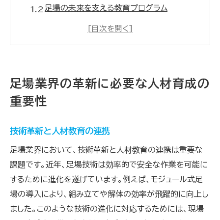
足場の未来を支える教育プログラム
持続可能な人材育成の仕組み
業界の成長を促す新しい教育モデル
技術進化に適応する人材の育成方法
足場業界における学習文化の重要性
足場業界の革新に必要な人材育成の
次世代を担う足場技術者の育成が未来を切り開
重要性
く
未来を見据えた技術者の育成戦略
技術革新と人材教育の連携
若手技術者の育成とキャリアパス
足場業界において、技術革新と人材教育の連携は重要な
実践を重視した教育アプローチ
課題です。近年、足場技術は効率的で安全な作業を可能に
技能向上と創造力を育む教育
するために進化を遂げています。例えば、モジュール式足
次世代技術者のための研修プログラム
場の導入により、組み立てや解体の効率が飛躍的に向上し
足場技術者の多様な育成方法
ました。このような技術の進化に対応するためには、現場