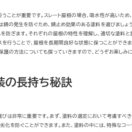
均一塗布のための機器選び
行うことが重要です。スレート屋根の場合、吸水性が高いため
塗布後の確認と乾燥方法
は錆の発生を防ぐため、錆止め効果のある塗料を選びましょう
風雨や紫外線から家を守る屋根塗装の点検方法
化を防ぎます。それぞれの屋根の特性を理解し、適切な塗料と
点検前に知っておきたい基礎知識
スを行うことで、屋根を長期間良好な状態に保つことができま
風雨による劣化のサインとその対策
保護の方法についても探っていきますので、どうぞお楽しみに
紫外線ダメージを見極めるチェックポイント
点検に必要な道具とその使い方
装の長持ち秘訣
点検後の補修が必要な場合の手順
点検スケジュールの立て方
年に一度の屋根塗装点検で劣化を防ぐ理由
点検が屋根寿命に与える影響
選びは非常に重要です。まず、塗料の選定において考慮すべき
年一回の点検で防げるトラブル
劣化を防ぐことができます。また、塗料の中には、特殊なコー
点検時期の見極め方とその理由