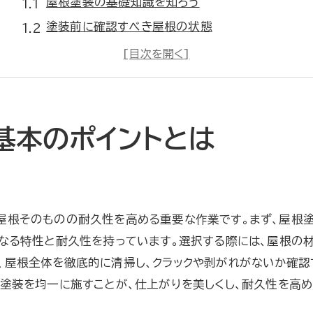
屋根塗装の基礎知識を知ろう
塗装前に確認すべき屋根の状態
屋根塗装に適した季節とタイミング
屋根塗装の基本道具とその使用法
防水性能を高める屋根塗装の秘訣
屋根の種類別塗装ポイント
基本のポイントとは
プロが教える屋根塗装の長持ち秘訣
耐久性を高める塗料の選び方
プロ直伝！塗装のコツと注意点
屋根そのものの耐久性を高める重要な作業です。まず、屋根塗
屋根塗装で忘れてはならない準備作業
異なる特性と耐久性を持っています。選択する際には、屋根の
塗膜の厚さとその重要性
、屋根全体を徹底的に清掃し、クラックや剥がれがないか確認
塗料の乾燥時間を守る理由
、塗装を均一に施すことが、仕上がりを美しくし、耐久性を高め
プロが実践するメンテナンス方法