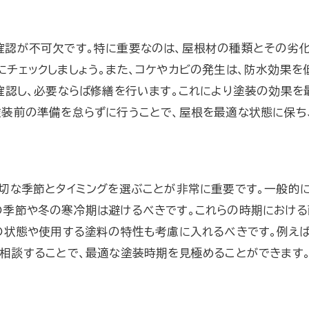
屋根塗装前に必須の清掃と修繕の重要性
徹底清掃が塗装の質を左右する
確認が不可欠です。特に重要なのは、屋根材の種類とその劣化
クラックの修繕がもたらす効果
チェックしましょう。また、コケやカビの発生は、防水効果を
清掃時に使用するおすすめの道具
確認し、必要ならば修繕を行います。これにより塗装の効果を
修繕のための適切な材料選び
装前の準備を怠らずに行うことで、屋根を最適な状態に保ち
清掃と修繕のタイミングを見極める
修繕後の確認作業とその手順
高品質な塗料で屋根塗装の耐久性を向上させる方法
切な季節とタイミングを選ぶことが非常に重要です。一般的
塗料選びが屋根を長持ちさせる鍵
の季節や冬の寒冷期は避けるべきです。これらの時期におけ
高品質塗料の特長とその利点
の状態や使用する塗料の特性も考慮に入れるべきです。例え
環境に配慮した塗料を選ぶポイント
相談することで、最適な塗装時期を見極めることができます
塗料の種類別に見る耐久性の違い
塗料メーカーの選び方と注意点