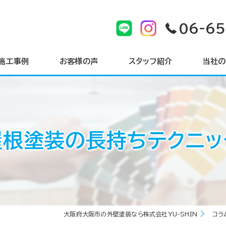
06-6
施工事例
お客様の声
スタッフ紹介
当社の
戸建て
マンショ
屋根塗装の長持ちテクニッ
サイディ
シーリン
屋根
大阪府大阪市の外壁塗装なら株式会社YU-SHIN
コラ