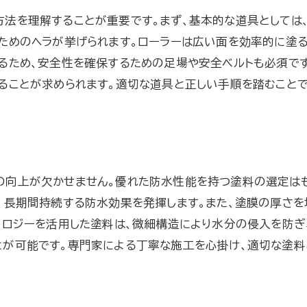
長持ちするための塗料使用量の目安
方法を理解することが重要です。まず、基本的な道具としては
定期的なメンテナンスで屋根塗装の効果を最大化する
ためのヘラが挙げられます。ローラーは広い面を効率的に塗
メンテナンスが必要な理由を解説
るため、安全性を確保するための足場や安全ベルトも必須です
メンテナンスの頻度とタイミング
することが求められます。適切な道具と正しい手順を踏むこと
DIYでできる簡単メンテナンス方法
プロに頼むべきメンテナンス内容
メンテナンス時の注意点とポイント
メンテナンスによる効果の測定方法
の向上が欠かせません。優れた防水性能を持つ塗料の選定は
、長期間持続する防水効果を発揮します。また、塗膜の厚さを
塗膜の均一な塗布で屋根塗装を長持ちさせるテクニック
ノロジーを活用した塗料は、微細構造により水分の侵入を防ぎ
均一塗布のための下地処理
とが可能です。専門家による丁寧な施工を心掛け、適切な塗料
塗布時に注意すべき温度と湿度
スプレーとローラー、どちらを選ぶべきか
塗装ムラを防ぐためのコツ