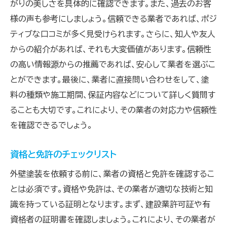
がりの美しさを具体的に確認できます。また、過去のお客
見積もりに含まれる保証内容の検討
様の声も参考にしましょう。信頼できる業者であれば、ポジ
詳細な見積もりで外壁塗装のトラブルを回避する
ティブな口コミが多く見受けられます。さらに、知人や友人
秘訣
からの紹介があれば、それも大変価値があります。信頼性
の高い情報源からの推薦であれば、安心して業者を選ぶこ
見積もりの透明性と書面化
とができます。最後に、業者に直接問い合わせをして、塗
作業範囲と仕様の明確化
料の種類や施工期間、保証内容などについて詳しく質問す
使用材料と塗料の種類を確認
ることも大切です。これにより、その業者の対応力や信頼性
施工スケジュールの確認と調整
を確認できるでしょう。
見積もりの有効期限を理解する
契約書の内容と見積もりの整合性を確認
資格と免許のチェックリスト
外壁塗装の進捗確認がトラブル防止に繋がる理由
外壁塗装を依頼する前に、業者の資格と免許を確認するこ
定期的な進捗レポートの要求
とは必須です。資格や免許は、その業者が適切な技術と知
現場訪問での作業確認
識を持っている証明となります。まず、建設業許可証や有
資格者の証明書を確認しましょう。これにより、その業者が
問題点発生時の迅速な対応