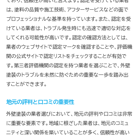
ており、信頼性が高いと言えます。認定を受けている業者
は、塗料の品質や施工技術、アフターサービスなどの面で
外壁塗装のトラブルを予防するための定期的なメ
プロフェッショナルな基準を持っています。また、認定を受
ンテナンス
けている業者は、トラブル発生時にも迅速で適切な対応を
定期メンテナンスの重要性
してくれる可能性が高いです。認定の確認方法としては、
年間チェックリストの作成
業者のウェブサイトで認定マークを確認することや、評価機
季節ごとの点検項目
関の公式サイトで認定リストをチェックすることが有効で
専門業者によるメンテナンス契約
す。第三者評価機関の認定を持つ業者を選ぶことで、外壁
DIYでできる日常点検
塗装のトラブルを未然に防ぐための重要な一歩を踏み出
メンテナンス履歴の記録と保存
すことができます。
地元の評判と口コミの重要性
外壁塗装の業者選びにおいて、地元の評判や口コミは非常
に重要な要素です。地域に根ざした業者は、地元のコミュ
ニティと深い関係を築いていることが多く、信頼性が高い