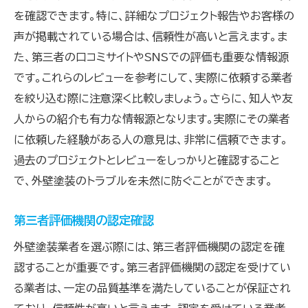
施工完了後の最終チェック
を確認できます。特に、詳細なプロジェクト報告やお客様の
作業品質の確認と修正依頼
声が掲載されている場合は、信頼性が高いと言えます。ま
アフターサービスと保証期間
た、第三者の口コミサイトやSNSでの評価も重要な情報源
定期点検のスケジュール設定
です。これらのレビューを参考にして、実際に依頼する業者
を絞り込む際に注意深く比較しましょう。さらに、知人や友
トラブル発生時の保証内容を確認
人からの紹介も有力な情報源となります。実際にその業者
長期的なメンテナンス計画の提案
に依頼した経験がある人の意見は、非常に信頼できます。
評判や口コミから信頼できる外壁塗装業者を選ぶ
過去のプロジェクトとレビューをしっかりと確認すること
方法
で、外壁塗装のトラブルを未然に防ぐことができます。
オンラインレビューサイトの活用
SNSでの口コミ検索
第三者評価機関の認定確認
友人や家族の紹介
外壁塗装業者を選ぶ際には、第三者評価機関の認定を確
地元コミュニティの評判
認することが重要です。第三者評価機関の認定を受けてい
施工現場見学の実施
る業者は、一定の品質基準を満たしていることが保証され
信頼できる業者のリスト作成