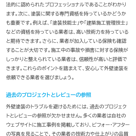
法的に認められたプロフェッショナルであることがわかり
進捗管理ツールの活用
ます。次に、塗装に関する専門資格を持っているかどうか
作業日誌の確認とサイン
も重要です。例えば、「塗装技能士」や「建築施工管理技士」
途中経過の写真記録を取る
などの資格を持っている業者は、高い技術力を持っている
外壁塗装の施工中にコミュニケーションを取る重
と期待できます。さらに、業者が加入している保険も確認
要性
することが大切です。施工中の事故や損害に対する保険が
施工前の打合せの充実
しっかりと整えられている業者は、信頼性が高いと評価で
施工中の定期ミーティング
きます。これらのポイントを踏まえて、安心して外壁塗装を
依頼できる業者を選びましょう。
疑問点や不安の早期相談
連絡手段の確保と迅速な応答
過去のプロジェクトとレビューの参照
トラブル発生時の対応フローを確認
外壁塗装のトラブルを避けるためには、過去のプロジェク
日報や週報で進捗を共有
トとレビューの参照が欠かせません。多くの業者は自社の
施工後の点検とアフターフォローで外壁塗装トラ
ウェブサイトに施工事例を掲載しており、ビフォー・アフター
ブルを回避
の写真を見ることで、その業者の技術力や仕上がりの品質